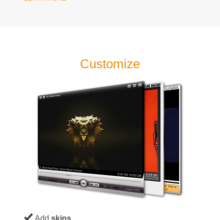
Customize
Add
skins
.