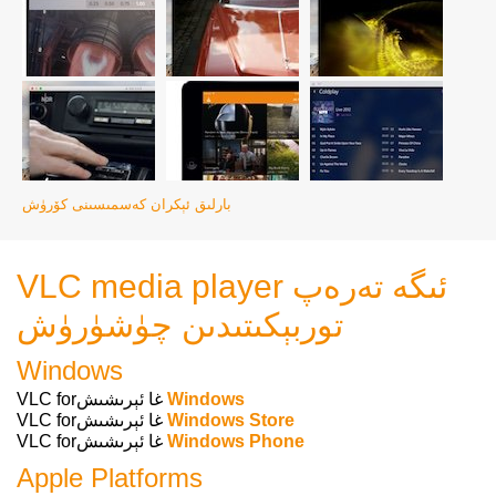
بارلىق ئېكران كەسمىسىنى كۆرۈش
VLC media player ئىگە تەرەپ
توربېكىتىدىن چۈشۈرۈش
Windows
Windows
VLC forغا ئېرىشىش
Windows Store
VLC forغا ئېرىشىش
Windows Phone
VLC forغا ئېرىشىش
Apple Platforms