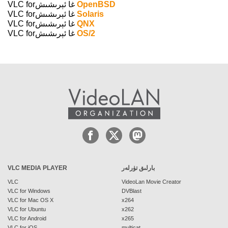
OpenBSD
VLC forغا ئېرىشىش
Solaris
VLC forغا ئېرىشىش
QNX
VLC forغا ئېرىشىش
OS/2
VLC forغا ئېرىشىش
بارلىق تۈرلەر
VLC MEDIA PLAYER
VLC
VideoLan Movie Creator
VLC for Windows
DVBlast
VLC for Mac OS X
x264
VLC for Ubuntu
x262
VLC for Android
x265
VLC for iOS
multicat