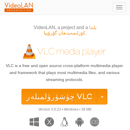
Togg
navig
پايدا
VideoLAN, a project and a
كۆزلىمەيدىغان گۇرۇپپا.
VLC media player
VLC is a free and open source cross-platform multimedia player
and framework that plays most multimedia files, and various
streaming protocols.
VLC
چۈشۈرۈلمىلەر
Version
3.0.23
•
Windows
•
38 MB