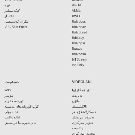
dav1d
تېرە
VLMa
كېڭەيتمىلەر
libVLC
ئىقتىدار
libdvdcss
ئېكران كەسمىسى
VLC Skin Editor
libdvdnav
libdvdread
libbluray
libdvbpsi
libaacs
libdvbcsa
biTStream
vlc-unity
VIDEOLAN
جەمئىيەت
تۈر ۋە گۇرۇپپا
Wiki
ئەترەت
مۇنبەر
قانۇن
تورخەت تىزىم
ئالاقىلىشىڭ
كۆپ كۆرۈلىدىغان مەسىلە
ھەمكارلاشقۇچىلار
ئىئانە پۇلى
تەسۋىر تىزىملىك
ئىئانە ۋاقىت
خەۋەر مەركىزى
خام ماتېرىيالغا ئېرىشىش
پائالىيەت
بىخەتەر مەركىزى