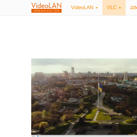
VideoLAN
VLC
పర