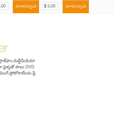
విరాళమివ్వండి
విరాళమివ్వండి
er
్లాట్‌ఫాం మల్టీమీడియా
ియా ఫైళ్ళతో పాటు DVD
్ ప్రోటోకాల్‌లను ప్లే