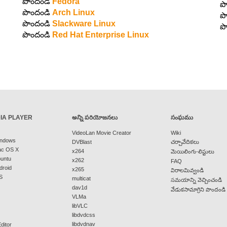
పొందండి
Fedora
ప
పొందండి
Arch Linux
ప
పొందండి
Slackware Linux
ప
పొందండి
Red Hat Enterprise Linux
IA PLAYER
అన్ని పరియోజనలు
సంఘము
VideoLan Movie Creator
Wiki
indows
DVBlast
చర్చావేదికలు
ac OS X
x264
మెయిలింగు-లిస్టులు
buntu
x262
FAQ
droid
x265
విరాలమివ్వండి
S
multicat
సమయాన్ని వెచ్చించండి
dav1d
వేడుకసామాగ్రిని పొందండి
VLMa
libVLC
libdvdcss
libdvdnav
ditor