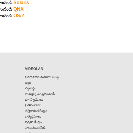
ొందండి
Solaris
ొందండి
QNX
ొందండి
OS/2
VIDEOLAN
పరియోజన మరియు సంస్థ
జట్టు
చట్టబద్ధం
మమ్మల్ని సంప్రదించండి
భాగస్వాములు
ప్రతిబింబాలు
పత్రికారంగ కేంద్రం
కార్యక్రమాలు
భద్రతా కేంద్రం
పాలుపంచుకోండి