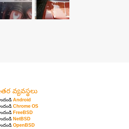
తర వ్యవస్థలు
ొందండి
Android
ొందండి
Chrome OS
ొందండి
FreeBSD
ొందండి
NetBSD
ొందండి
OpenBSD