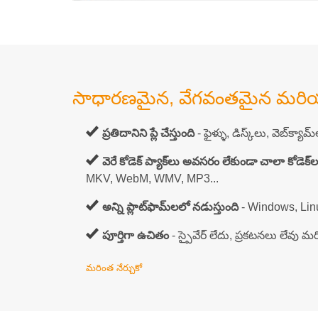
సాధారణమైన, వేగవంతమైన మరియు
ప్రతిదానిని ప్లే చేస్తుంది
- ఫైళ్ళు, డిస్క్‌లు, వెబ్‌క్య
వెరే కోడెక్ ప్యాక్‌లు అవసరం లేకుండా చాలా కోడెక్‌లను
MKV, WebM, WMV, MP3...
అన్ని ప్లాట్‌ఫామ్‌లలో నడుస్తుంది
- Windows, Linu
పూర్తిగా ఉచితం
- స్పైవేర్ లేదు, ప్రకటనలు లేవు మ
మరింత నేర్చుకో