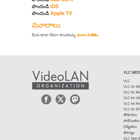
పొందండి
iOS
పొందండి
Apple TV
మూలాలు
మీరు కూడా నేరుగా పొందవచ్చు
మూల సంకేతం
.
VLC MED
VLC
VLC for W
VLC for M
VLC for U
VLC for An
VLC for iO
తొడుగులు
పొడిగింతలు
విశిష్టతలు
తెరపట్లు
VLC Skin E