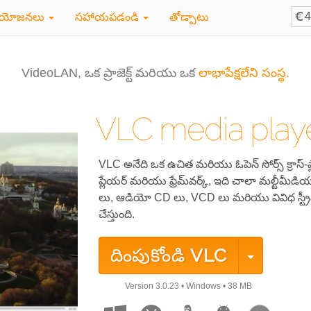
ియోజనలు
సహాయపడండి
తోడ్పాటు
VideoLAN, ఒక ప్రాజెక్ట్ మరియు ఒక
లాభాపేక్షలేని సంస్థ.
VLC media play
VLC అనేది ఒక ఉచిత మరియు ఓపెన్ సోర్స్ క్రాస్-ప
ప్లేయర్ మరియు ఫ్రేమ్‌వర్క్, ఇది చాలా మల్టీమీడ
లు, ఆడియో CD లు, VCD లు మరియు వివిధ స్ట్రీమింగ
చేస్తుంది.
దింపుకోండి
VLC
Version
3.0.23
•
Windows
•
38 MB