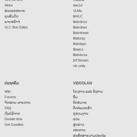
Skins
dav1d
ສ່ວນຂະຫຍາຍ
VLMa
ຄຸນສົມບັດ
libVLC
ພາບຫນ້າຈໍ
libdvdcss
VLC Skin Editor
libdvdnav
libdvdread
libbluray
libdvbpsi
libaacs
libdvbcsa
biTStream
vlc-unity
ປະຊາຄົມ
VIDEOLAN
Wiki
ໂຄງການ ແລະ ອົງການ
Forums
ທີມ
ຈົດໝາຍ-ລາຍການ
ກົດຫມາຍ
FAQ
ຕິດຕໍ່ພວກເຮົາ
ເງິນບໍລິຈາກ
ຄູ່ຮ່ວມງານ
Donate time
ແວ່ນ
Get Goodies
ສູນຂ່າວ
ເຫດການ
ສູນຮັກສາຄວາມປອດໄພ