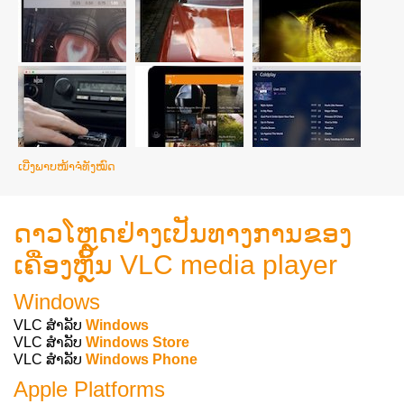
ເບີ່ງພາບໜ້າຈໍທັງໝົດ
ດາວໂຫຼດຢ່າງເປັນທາງການຂອງ
ເຄື່ອງຫຼິ້ນ VLC media player
Windows
VLC ສຳລັບ
Windows
VLC ສຳລັບ
Windows Store
VLC ສຳລັບ
Windows Phone
Apple Platforms