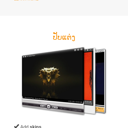
ປັບແຕ່ງ
Add
skins
.