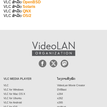
VLC ສຳລັບ
OpenBSD
VLC ສຳລັບ
Solaris
VLC ສຳລັບ
QNX
VLC ສຳລັບ
OS/2
VLC MEDIA PLAYER
ໂຄງການທັງໝົດ
VLC
VideoLan Movie Creator
VLC for Windows
DVBlast
VLC for Mac OS X
x264
VLC for Ubuntu
x262
VLC for Android
x265
VLC for iOS
multicat