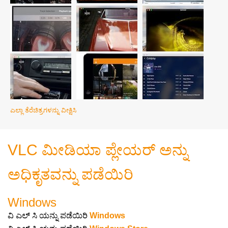
ಎಲ್ಲಾ ತೆರೆಚಿತ್ರಗಳನ್ನು ವೀಕ್ಷಿಸಿ
VLC ಮೀಡಿಯಾ ಪ್ಲೇಯರ್ ಅನ್ನು
ಅಧಿಕೃತವನ್ನು ಪಡೆಯಿರಿ
Windows
ವಿ ಎಲ್ ಸಿ ಯನ್ನು ಪಡೆಯಿರಿ
Windows