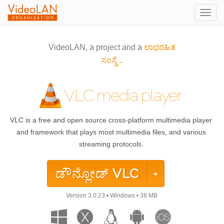
Togg
navig
VideoLAN, a project and a
ಲಾಭರಹಿತ
ಸಂಸ್ಥೆ ..
VLC media player
VLC is a free and open source cross-platform multimedia player
and framework that plays most multimedia files, and various
streaming protocols.
ಡೌನ್ಲೋಡ್
VLC
Version
3.0.23
•
Windows
•
38 MB