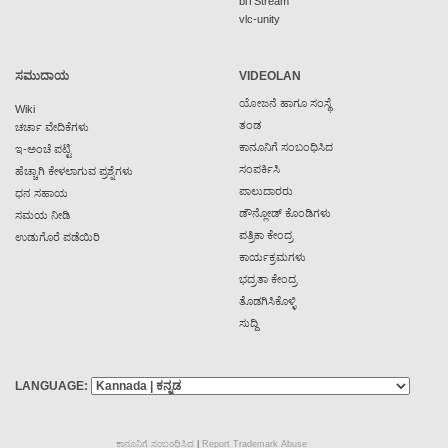
biTStream
vlc-unity
ಸಮುದಾಯ
VIDEOLAN
ಯೋಜನೆ ಹಾಗೂ ಸಂಸ್ಥೆ
Wiki
ತಂಡ
ಚರ್ಚಾ ವೇದಿಕೆಗಳು
ಕಾನೂನಿಗೆ ಸಂಬಂಧಿಸಿದ
ಇ-ಅಂಚೆ ಪಟ್ಟಿ
ಸಂಪರ್ಕಿಸಿ
ಹೆಚ್ಚಾಗಿ ಕೇಳಲಾಗುವ ಪ್ರಶ್ನೆಗಳು
ಪಾಲುದಾರರು
ಧನ ಸಹಾಯ
ಡೌನ್ಲೋಡ್ ಕೊಂಡಿಗಳು
ಸಮಯ ನೀಡಿ
ಪತ್ರಿಕಾ ಕೇಂದ್ರ
ಉಡುಗೊರೆ ಪಡೆಯಿರಿ
ಕಾರ್ಯಕ್ರಮಗಳು
ಭದ್ರತಾ ಕೇಂದ್ರ
ತೊಡಗಿಸಿಕೊಳ್ಳಿ
ಸುದ್ದಿ
LANGUAGE:
ಕಾನೂನಿಗೆ ಸಂಬಂಧಿಸಿದ
|
Report Trademark Abuse