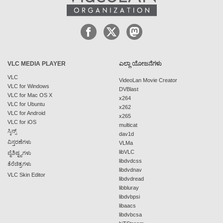
VLC MEDIA PLAYER
ಎಲ್ಲಾ ಯೋಜನೆಗಳು
VLC
VideoLan Movie Creator
VLC for Windows
DVBlast
VLC for Mac OS X
x264
VLC for Ubuntu
x262
VLC for Android
x265
VLC for iOS
multicat
ಸ್ಕಿನ್ಸ್
dav1d
ವಿಸ್ತರಣೆಗಳು
VLMa
libVLC
ವೈಶಿಷ್ಟ್ಯಗಳು
libdvdcss
ತೆರೆಚಿತ್ರಗಳು
libdvdnav
VLC Skin Editor
libdvdread
libbluray
libdvbpsi
libaacs
libdvbcsa