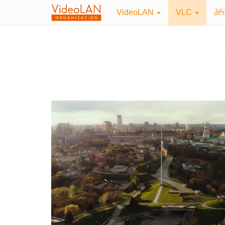
VideoLAN
VLC
პრ