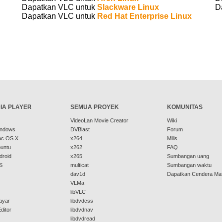
Dapatkan VLC untuk
Slackware Linux
D
Dapatkan VLC untuk
Red Hat Enterprise Linux
IA PLAYER
SEMUA PROYEK
KOMUNITAS
VideoLan Movie Creator
Wiki
indows
DVBlast
Forum
ac OS X
x264
Milis
buntu
x262
FAQ
droid
x265
Sumbangan uang
S
multicat
Sumbangan waktu
dav1d
Dapatkan Cendera Ma
VLMa
libVLC
ayar
libdvdcss
ditor
libdvdnav
libdvdread