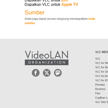
Dapatkan VLC untuk
iOS
Dapatkan VLC untuk
Apple TV
Sumber
Anda juga dapat secara langsung mendapatkan
kode
sumber
.
VLC MED
VLC
VLC for W
VLC for M
VLC for U
VLC for An
VLC for iO
Pemalut
Ekstensi
Fitur
Cuplikan L
VLC Skin E