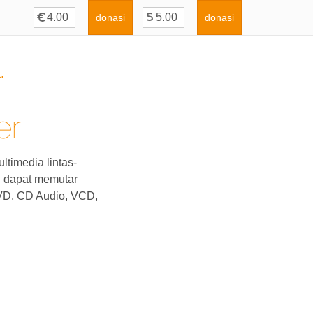
donasi
donasi
.
er
timedia lintas-
g dapat memutar
DVD, CD Audio, VCD,