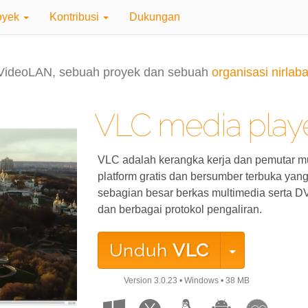
oyek
Kontribusi
Dukungan
VideoLAN, sebuah proyek dan sebuah
organisasi nirlaba
VLC media play
VLC adalah kerangka kerja dan pemutar mul
platform gratis dan bersumber terbuka yan
sebagian besar berkas multimedia serta 
dan berbagai protokol pengaliran.
Unduh
VLC
Version
3.0.23
•
Windows
•
38 MB