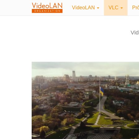
VideoLAN
VLC
Pr
Vid