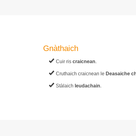
Gnàthaich
Cuir ris
craicnean
.
Cruthaich craicnean le
Deasaiche c
Stàlaich
leudachain
.