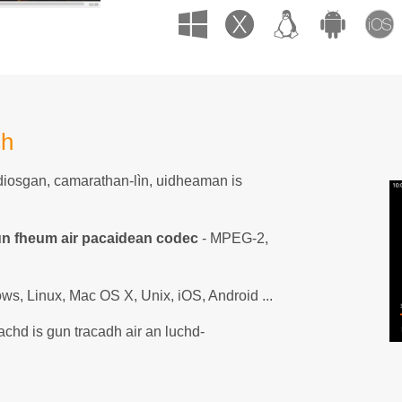
ch
diosgan, camarathan-lìn, uidheaman is
un fheum air pacaidean codec
- MPEG-2,
ws, Linux, Mac OS X, Unix, iOS, Android ...
achd is gun tracadh air an luchd-