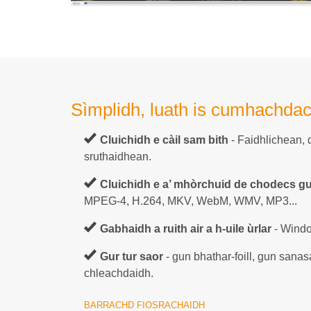
Sìmplidh, luath is cumhachda
Cluichidh e càil sam bith
- Faidhlichean, 
sruthaidhean.
Cluichidh e a’ mhòrchuid de chodecs g
MPEG-4, H.264, MKV, WebM, WMV, MP3...
Gabhaidh a ruith air a h-uile ùrlar
- Windo
Gur tur saor
- gun bhathar-foill, gun sanas
chleachdaidh.
BARRACHD FIOSRACHAIDH