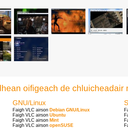
idhean oifigeach de chluicheada
GNU/Linux
S
Faigh VLC airson
Debian GNU/Linux
F
Faigh VLC airson
Ubuntu
F
Faigh VLC airson
Mint
F
Faigh VLC airson
openSUSE
F