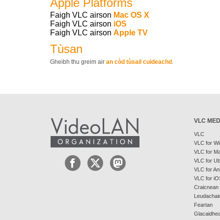
Apple Platforms
Faigh VLC airson
Mac OS X
Faigh VLC airson
iOS
Faigh VLC airson
Apple TV
Tùsan
Gheibh thu greim air
an còd tùsail cuideachd
.
VLC MED
VLC
VLC for W
VLC for M
VLC for U
VLC for An
VLC for iO
Craicnean
Leudachai
Feartan
Glacaidhea