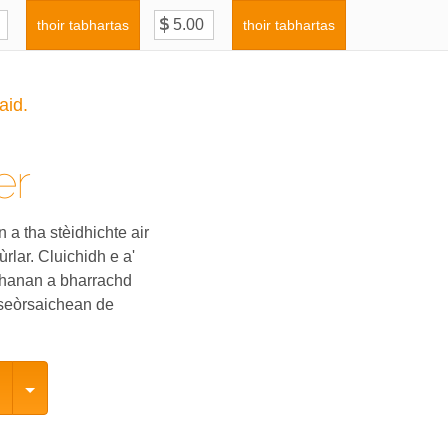
thoir tabhartas
thoir tabhartas
aid.
er
a tha stèidhichte air
rlar. Cluichidh e a'
dhanan a bharrachd
seòrsaichean de