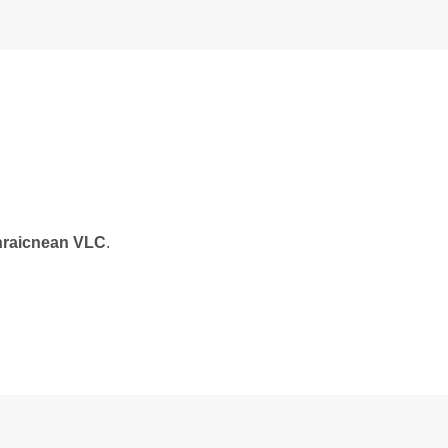
hraicnean VLC
.