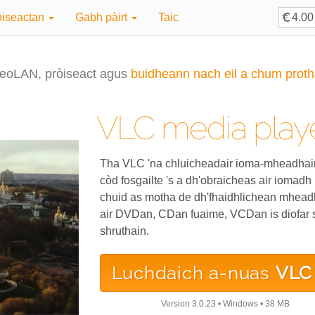
òiseactan
Gabh pàirt
Taic
eoLAN, pròiseact agus
buidheann nach eil a chum proth
VLC media play
Tha VLC 'na chluicheadair ioma-mheadhain 
còd fosgailte 's a dh'obraicheas air iomadh ù
chuid as motha de dh'fhaidhlichean mhea
air DVDan, CDan fuaime, VCDan is diofar 
shruthain.
Luchdaich a-nuas
VLC
Version
3.0.23
•
Windows
•
38 MB