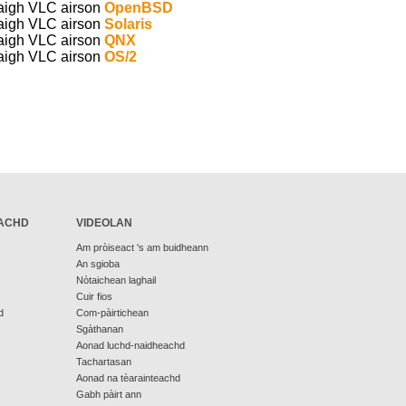
aigh VLC airson
OpenBSD
aigh VLC airson
Solaris
aigh VLC airson
QNX
aigh VLC airson
OS/2
ACHD
VIDEOLAN
Am pròiseact 's am buidheann
An sgioba
Nòtaichean laghail
Cuir fios
d
Com-pàirtichean
Sgàthanan
Aonad luchd-naidheachd
Tachartasan
Aonad na tèarainteachd
Gabh pàirt ann