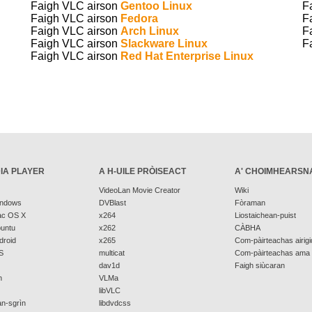
Faigh VLC airson
Gentoo Linux
F
Faigh VLC airson
Fedora
F
Faigh VLC airson
Arch Linux
F
Faigh VLC airson
Slackware Linux
F
Faigh VLC airson
Red Hat Enterprise Linux
IA PLAYER
A H-UILE PRÒISEACT
A' CHOIMHEARSN
VideoLan Movie Creator
Wiki
indows
DVBlast
Fòraman
ac OS X
x264
Liostaichean-puist
buntu
x262
CÀBHA
droid
x265
Com-pàirteachas airigi
S
multicat
Com-pàirteachas ama
dav1d
Faigh siùcaran
n
VLMa
libVLC
n-sgrìn
libdvdcss