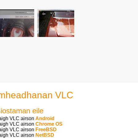
ir mheadhanan VLC
iostaman eile
aigh VLC airson
Android
aigh VLC airson
Chrome OS
aigh VLC airson
FreeBSD
aigh VLC airson
NetBSD