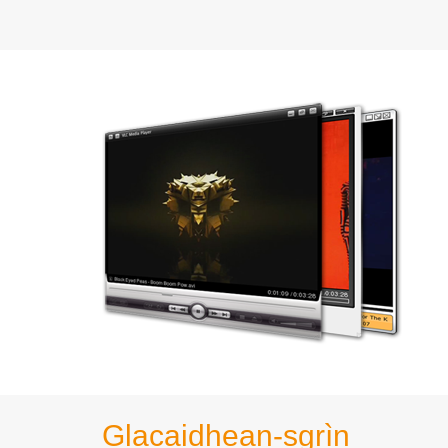
Glacaidhean-sgrìn