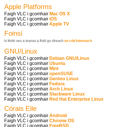
Apple Platforms
Faigh VLC i gcomhair
Mac OS X
Faigh VLC i gcomhair
iOS
Faigh VLC i gcomhair
Apple TV
Foinsí
Is féidir seo a leanas a fháil go díreach
an cód foinseach
.
GNU/Linux
Faigh VLC i gcomhair
Debian GNU/Linux
Faigh VLC i gcomhair
Ubuntu
Faigh VLC i gcomhair
Mint
Faigh VLC i gcomhair
openSUSE
Faigh VLC i gcomhair
Gentoo Linux
Faigh VLC i gcomhair
Fedora
Faigh VLC i gcomhair
Arch Linux
Faigh VLC i gcomhair
Slackware Linux
Faigh VLC i gcomhair
Red Hat Enterprise Linux
Córais Eile
Faigh VLC i gcomhair
Android
Faigh VLC i gcomhair
Chrome OS
Faigh VLC i gcomhair
FreeBSD