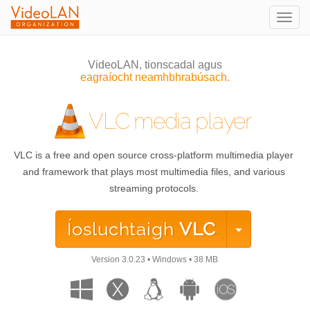
Togg
navig
VideoLAN, tionscadal agus
eagraíocht neamhbhrabúsach.
VLC media player
VLC is a free and open source cross-platform multimedia player
and framework that plays most multimedia files, and various
streaming protocols.
Íosluchtaigh
VLC
Version
3.0.23
•
Windows
•
38 MB