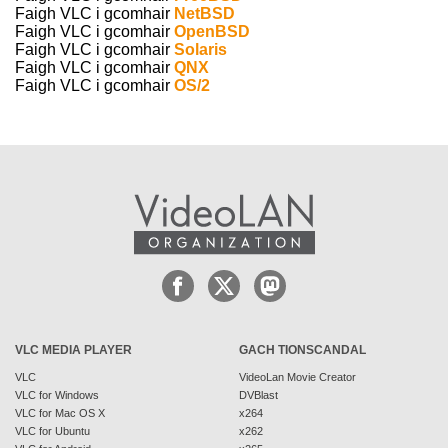
Faigh VLC i gcomhair
NetBSD
Faigh VLC i gcomhair
OpenBSD
Faigh VLC i gcomhair
Solaris
Faigh VLC i gcomhair
QNX
Faigh VLC i gcomhair
OS/2
VLC MEDIA PLAYER
GACH TIONSCANDAL
VLC
VideoLan Movie Creator
VLC for Windows
DVBlast
VLC for Mac OS X
x264
VLC for Ubuntu
x262