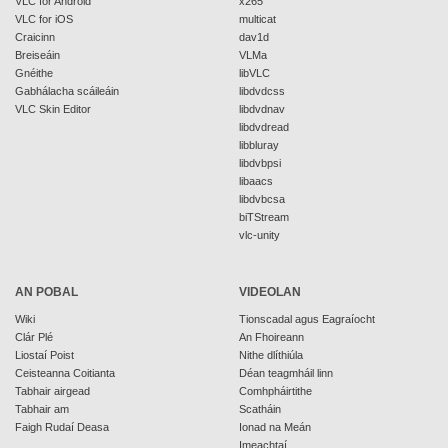
VLC for Android
x265
VLC for iOS
multicat
Craicinn
dav1d
Breiseáin
VLMa
Gnéithe
libVLC
Gabhálacha scáileáin
libdvdcss
VLC Skin Editor
libdvdnav
libdvdread
libbluray
libdvbpsi
libaacs
libdvbcsa
biTStream
vlc-unity
AN POBAL
VIDEOLAN
Wiki
Tionscadal agus Eagraíocht
Clár Plé
An Fhoireann
Liostaí Poist
Nithe dlíthiúla
Ceisteanna Coitianta
Déan teagmháil linn
Tabhair airgead
Comhpháirtithe
Tabhair am
Scatháin
Faigh Rudaí Deasa
Ionad na Meán
Imeachtaí