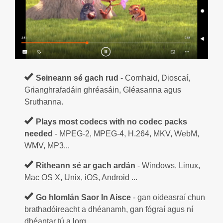
Seineann sé gach rud
- Comhaid, Dioscaí,
Grianghrafadáin ghréasáin, Gléasanna agus
Sruthanna.
Plays most codecs with no codec packs
needed
- MPEG-2, MPEG-4, H.264, MKV, WebM,
WMV, MP3...
Ritheann sé ar gach ardán
- Windows, Linux,
Mac OS X, Unix, iOS, Android ...
Go hIomlán Saor In Aisce
- gan oideasraí chun
brathadóireacht a dhéanamh, gan fógraí agus ní
dhéantar tú a lorg.