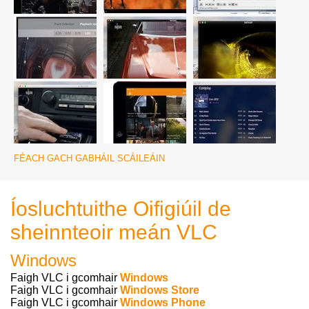
FÉACH GACH GABHÁIL SCÁILEÁIN
Íosluchtuithe Oifigiúil de
sheinnteoir meán VLC
Windows
Faigh VLC i gcomhair
Windows
Faigh VLC i gcomhair
Windows Store
Faigh VLC i gcomhair
Windows Phone