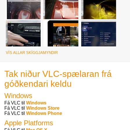
VÍS ALLAR SKÍGGJAMYNDIR
Tak niður VLC-spælaran frá
góðkendari keldu
Windows
Fá VLC til
Windows
Fá VLC til
Windows Store
Fá VLC til
Windows Phone
Apple Platforms