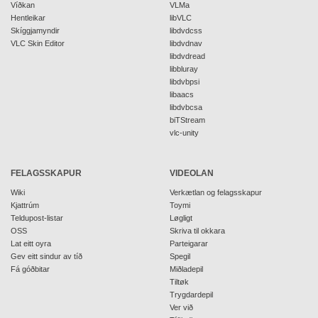
Víðkan
VLMa
Hentleikar
libVLC
Skíggjamyndir
libdvdcss
VLC Skin Editor
libdvdnav
libdvdread
libbluray
libdvbpsi
libaacs
libdvbcsa
biTStream
vlc-unity
FELAGSSKAPUR
VIDEOLAN
Wiki
Verkætlan og felagsskapur
Kjattrúm
Toymi
Teldupost-listar
Løgligt
OSS
Skriva til okkara
Lat eitt oyra
Parteigarar
Gev eitt sindur av tíð
Spegil
Fá góðbitar
Miðladepil
Tiltøk
Trygdardepil
Ver við