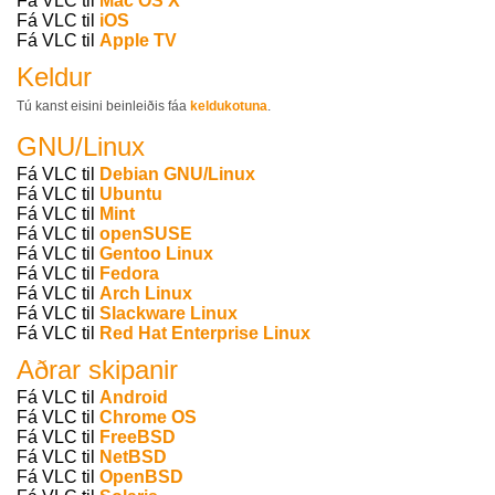
Fá VLC til
Mac OS X
Fá VLC til
iOS
Fá VLC til
Apple TV
Keldur
Tú kanst eisini beinleiðis fáa
keldukotuna
.
GNU/Linux
Fá VLC til
Debian GNU/Linux
Fá VLC til
Ubuntu
Fá VLC til
Mint
Fá VLC til
openSUSE
Fá VLC til
Gentoo Linux
Fá VLC til
Fedora
Fá VLC til
Arch Linux
Fá VLC til
Slackware Linux
Fá VLC til
Red Hat Enterprise Linux
Aðrar skipanir
Fá VLC til
Android
Fá VLC til
Chrome OS
Fá VLC til
FreeBSD
Fá VLC til
NetBSD
Fá VLC til
OpenBSD