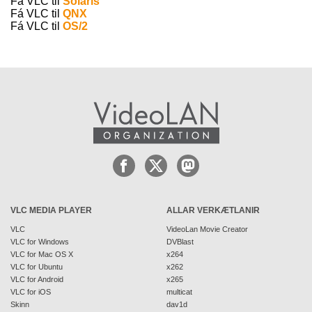
Fá VLC til
Solaris
Fá VLC til
QNX
Fá VLC til
OS/2
VLC MEDIA PLAYER
ALLAR VERKÆTLANIR
VLC
VideoLan Movie Creator
VLC for Windows
DVBlast
VLC for Mac OS X
x264
VLC for Ubuntu
x262
VLC for Android
x265
VLC for iOS
multicat
Skinn
dav1d