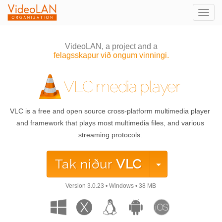
Togg
navig
VideoLAN, a project and a
felagsskapur við ongum vinningi.
VLC media player
VLC is a free and open source cross-platform multimedia player
and framework that plays most multimedia files, and various
streaming protocols.
Tak niður
VLC
Version
3.0.23
•
Windows
•
38 MB