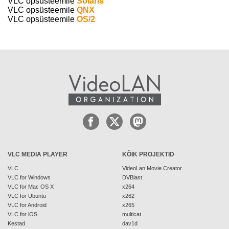
VLC opsüsteemile
Solaris
VLC opsüsteemile
QNX
VLC opsüsteemile
OS/2
VLC MEDIA PLAYER
KÕIK PROJEKTID
VLC
VideoLan Movie Creator
VLC for Windows
DVBlast
VLC for Mac OS X
x264
VLC for Ubuntu
x262
VLC for Android
x265
VLC for iOS
multicat
Kestad
dav1d