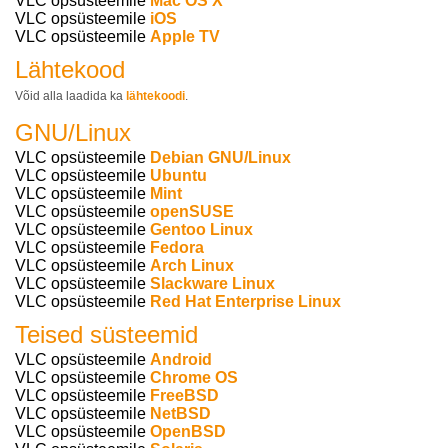
VLC opsüsteemile
Mac OS X
VLC opsüsteemile
iOS
VLC opsüsteemile
Apple TV
Lähtekood
Võid alla laadida ka
lähtekoodi
.
GNU/Linux
VLC opsüsteemile
Debian GNU/Linux
VLC opsüsteemile
Ubuntu
VLC opsüsteemile
Mint
VLC opsüsteemile
openSUSE
VLC opsüsteemile
Gentoo Linux
VLC opsüsteemile
Fedora
VLC opsüsteemile
Arch Linux
VLC opsüsteemile
Slackware Linux
VLC opsüsteemile
Red Hat Enterprise Linux
Teised süsteemid
VLC opsüsteemile
Android
VLC opsüsteemile
Chrome OS
VLC opsüsteemile
FreeBSD
VLC opsüsteemile
NetBSD
VLC opsüsteemile
OpenBSD