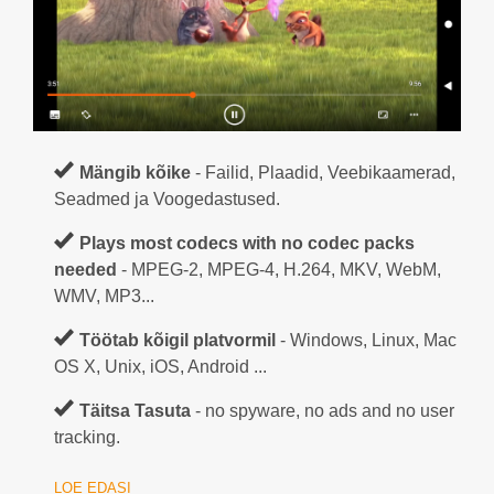
Mängib kõike
- Failid, Plaadid, Veebikaamerad,
Seadmed ja Voogedastused.
Plays most codecs with no codec packs
needed
- MPEG-2, MPEG-4, H.264, MKV, WebM,
WMV, MP3...
Töötab kõigil platvormil
- Windows, Linux, Mac
OS X, Unix, iOS, Android ...
Täitsa Tasuta
- no spyware, no ads and no user
tracking.
LOE EDASI