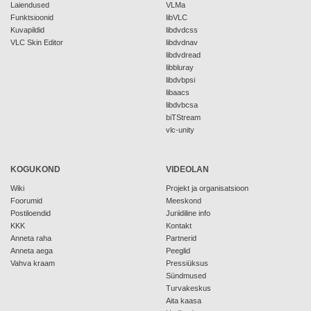
Laiendused
VLMa
Funktsioonid
libVLC
Kuvapildid
libdvdcss
VLC Skin Editor
libdvdnav
libdvdread
libbluray
libdvbpsi
libaacs
libdvbcsa
biTStream
vlc-unity
KOGUKOND
VIDEOLAN
Wiki
Projekt ja organisatsioon
Foorumid
Meeskond
Postiloendid
Juriidiline info
KKK
Kontakt
Anneta raha
Partnerid
Anneta aega
Peeglid
Vahva kraam
Pressiüksus
Sündmused
Turvakeskus
Aita kaasa