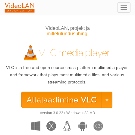
Togg
navig
VideoLAN, projekt ja
mittetulundusühing.
VLC media player
VLC is a free and open source cross-platform multimedia player
and framework that plays most multimedia files, and various
streaming protocols.
Allalaadimine
VLC
Version
3.0.23
•
Windows
•
38 MB