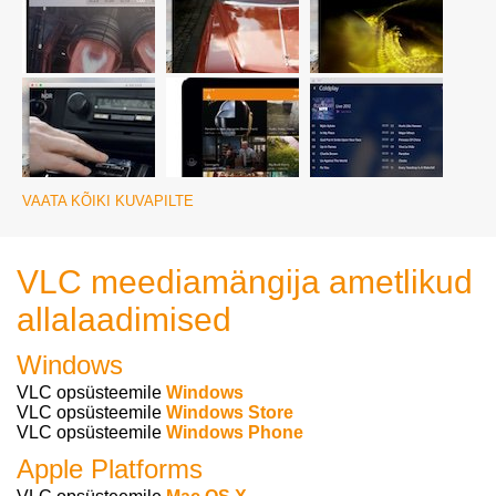
VAATA KÕIKI KUVAPILTE
VLC meediamängija ametlikud
allalaadimised
Windows
VLC opsüsteemile
Windows
VLC opsüsteemile
Windows Store
VLC opsüsteemile
Windows Phone
Apple Platforms