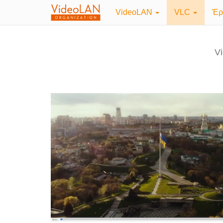
VideoLAN
VLC
Έρ
Vi