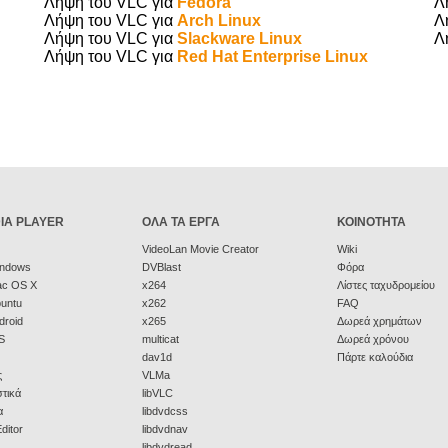
Λήψη του VLC για
Fedora
Λ
Λήψη του VLC για
Arch Linux
Λ
Λήψη του VLC για
Slackware Linux
Λ
Λήψη του VLC για
Red Hat Enterprise Linux
IA PLAYER
ΌΛΑ ΤΑ ΈΡΓΑ
ΚΟΙΝΌΤΗΤΑ
VideoLan Movie Creator
Wiki
indows
DVBlast
Φόρα
ac OS X
x264
Λίστες ταχυδρομείου
buntu
x262
FAQ
droid
x265
Δωρεά χρημάτων
S
multicat
Δωρεά χρόνου
dav1d
Πάρτε καλούδια
ς
VLMa
τικά
libVLC
α
libdvdcss
ditor
libdvdnav
libdvdread