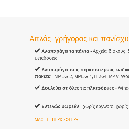
Απλός, γρήγορος και πανίσχ
Αναπαράγει τα πάντα
- Αρχεία, δίσκους,
μεταδόσεις.
Αναπαράγει τους περισσότερους κωδικοπ
πακέτα
- MPEG-2, MPEG-4, H.264, MKV, We
Δουλεύει σε όλες τις πλατφόρμες
- Wind
...
Εντελώς δωρεάν
- χωρίς spyware, χωρίς
ΜΆΘΕΤΕ ΠΕΡΙΣΣΌΤΕΡΑ