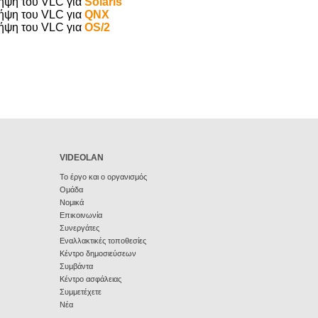
ήψη του VLC για
Solaris
ήψη του VLC για
QNX
ήψη του VLC για
OS/2
VIDEOLAN
Το έργο και ο οργανισμός
Ομάδα
Νομικά
Επικοινωνία
Συνεργάτες
Εναλλακτικές τοποθεσίες
Κέντρο δημοσιεύσεων
Συμβάντα
Κέντρο ασφάλειας
Συμμετέχετε
Νέα