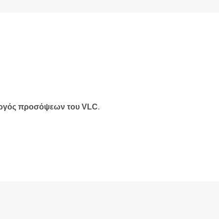
ργός προσόψεων του VLC
.