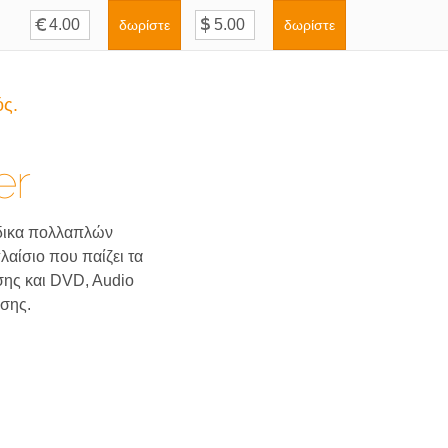
δωρίστε
δωρίστε
ς.
er
ώδικα πολλαπλών
αίσιο που παίζει τα
ης και DVD, Audio
σης.