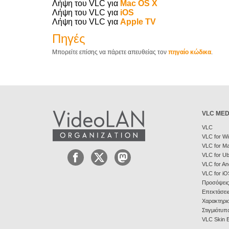
Λήψη του VLC για
Mac OS X
Λήψη του VLC για
iOS
Λήψη του VLC για
Apple TV
Πηγές
Μπορείτε επίσης να πάρετε απευθείας τον
πηγαίο κώδικα
.
VLC MED
VLC
VLC for W
VLC for M
VLC for U
VLC for An
VLC for iO
Προσόψεις
Επεκτάσει
Χαρακτηρισ
Στιγμιότυπ
VLC Skin E