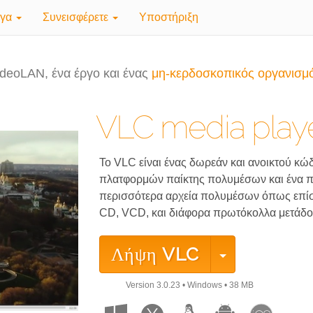
γα
Συνεισφέρετε
Υποστήριξη
deoLAN, ένα έργο και ένας
μη-κερδοσκοπικός οργανισμό
VLC media play
Το VLC είναι ένας δωρεάν και ανοικτού κ
πλατφορμών παίκτης πολυμέσων και ένα πλ
περισσότερα αρχεία πολυμέσων όπως επίσ
CD, VCD, και διάφορα πρωτόκολλα μετάδο
Λήψη
VLC
Version
3.0.23
•
Windows
•
38 MB