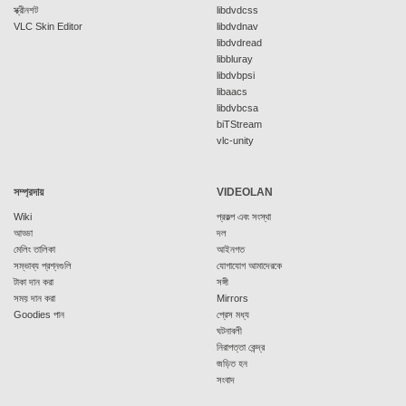
স্ক্রীনশট
libdvdcss
VLC Skin Editor
libdvdnav
libdvdread
libbluray
libdvbpsi
libaacs
libdvbcsa
biTStream
vlc-unity
সম্প্রদায়
VIDEOLAN
Wiki
প্রকল্প এবং সংস্থা
আড্ডা
দল
মেলিং তালিকা
আইনগত
সম্ভাব্য প্রশ্নগুলি
যোগাযোগ আমাদেরকে
টাকা দান করা
সঙ্গী
সময় দান করা
Mirrors
Goodies পান
প্রেস মধ্য
ঘটনাবলী
নিরাপত্তা কেন্দ্র
জড়িত হন
সংবাদ