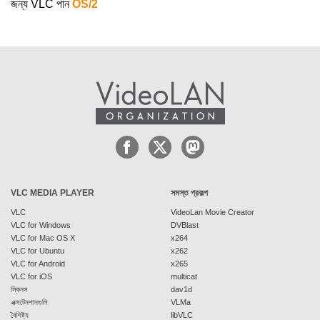
জন্য VLC পান
OS/2
VLC MEDIA PLAYER
সমস্ত প্রকল্প
VLC
VideoLan Movie Creator
VLC for Windows
DVBlast
VLC for Mac OS X
x264
VLC for Ubuntu
x262
VLC for Android
x265
VLC for iOS
multicat
স্কিনস
dav1d
এক্সটেনশানগুলি
VLMa
বৈশিষ্ট্য
libVLC