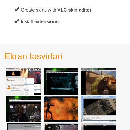
Create skins with
VLC skin editor
.
Install
extensions
.
Ekran təsvirləri