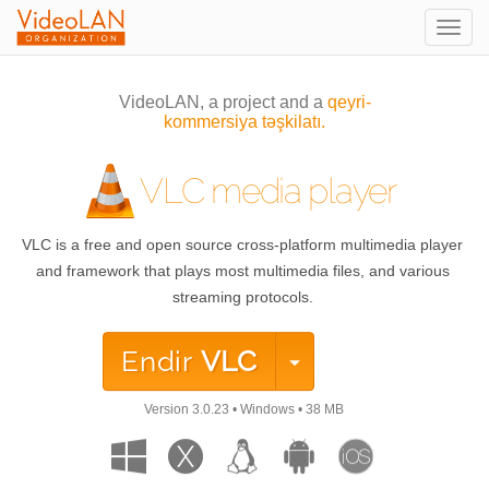
Togg
navig
VideoLAN, a project and a
qeyri-
kommersiya təşkilatı.
VLC media player
VLC is a free and open source cross-platform multimedia player
and framework that plays most multimedia files, and various
streaming protocols.
Endir
VLC
Version
3.0.23
•
Windows
•
38 MB