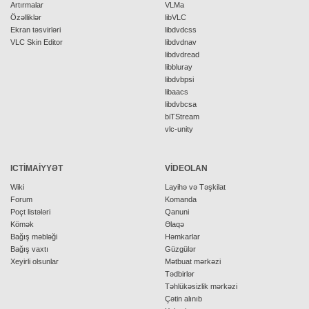
Artırmalar
VLMa
Özəlliklər
libVLC
Ekran təsvirləri
libdvdcss
VLC Skin Editor
libdvdnav
libdvdread
libbluray
libdvbpsi
libaacs
libdvbcsa
biTStream
vlc-unity
ICTIMAIYYƏT
VIDEOLAN
Wiki
Layihə və Təşkilat
Forum
Komanda
Poçt listələri
Qanuni
Kömək
Əlaqə
Bağış məbləği
Həmkarlar
Bağış vaxtı
Güzgülər
Xeyirli olsunlar
Mətbuat mərkəzi
Tədbirlər
Təhlükəsizlik mərkəzi
Çətin alınıb