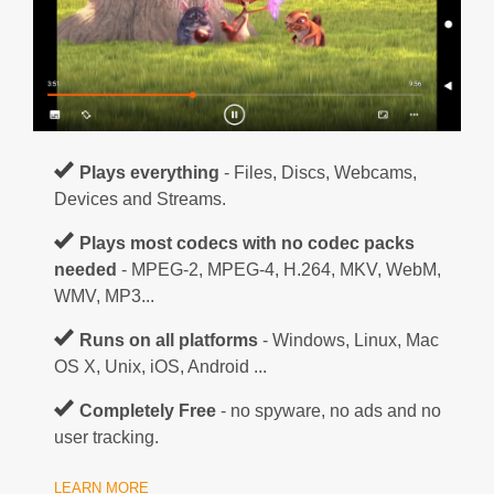
Plays everything
- Files, Discs, Webcams,
Devices and Streams.
Plays most codecs with no codec packs
needed
- MPEG-2, MPEG-4, H.264, MKV, WebM,
WMV, MP3...
Runs on all platforms
- Windows, Linux, Mac
OS X, Unix, iOS, Android ...
Completely Free
- no spyware, no ads and no
user tracking.
LEARN MORE