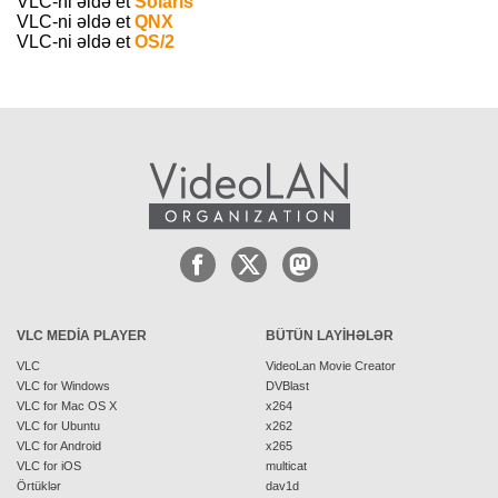
VLC-ni əldə et
Solaris
VLC-ni əldə et
QNX
VLC-ni əldə et
OS/2
VLC MEDIA PLAYER
BÜTÜN LAYIHƏLƏR
VLC
VideoLan Movie Creator
VLC for Windows
DVBlast
VLC for Mac OS X
x264
VLC for Ubuntu
x262
VLC for Android
x265
VLC for iOS
multicat
Örtüklər
dav1d