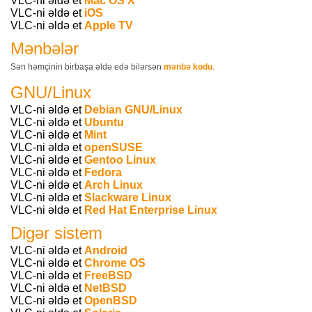
VLC-ni əldə et
Mac OS X
VLC-ni əldə et
iOS
VLC-ni əldə et
Apple TV
Mənbələr
Sən həmçinin birbaşa əldə edə bilərsən
mənbə kodu
.
GNU/Linux
VLC-ni əldə et
Debian GNU/Linux
VLC-ni əldə et
Ubuntu
VLC-ni əldə et
Mint
VLC-ni əldə et
openSUSE
VLC-ni əldə et
Gentoo Linux
VLC-ni əldə et
Fedora
VLC-ni əldə et
Arch Linux
VLC-ni əldə et
Slackware Linux
VLC-ni əldə et
Red Hat Enterprise Linux
Digər sistem
VLC-ni əldə et
Android
VLC-ni əldə et
Chrome OS
VLC-ni əldə et
FreeBSD
VLC-ni əldə et
NetBSD
VLC-ni əldə et
OpenBSD