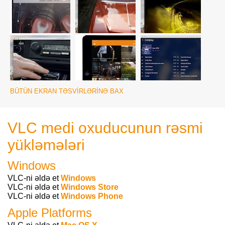
BÜTÜN EKRAN TƏSVIRLƏRINƏ BAX
VLC medi oxuducunun rəsmi
yükləmələri
Windows
VLC-ni əldə et
Windows
VLC-ni əldə et
Windows Store
VLC-ni əldə et
Windows Phone
Apple Platforms