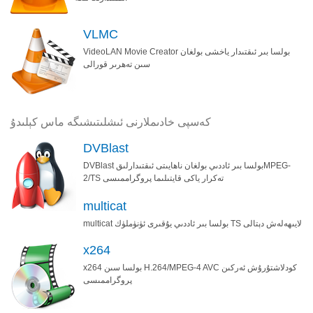
VLMC
VideoLAN Movie Creator بولسا بىر ئىقتىدار ياخشى بولغان
سىن تەھرىر قورالى
كەسپى خادىملارنى ئىشلىتىشىگە ماس كېلىدۇ
DVBlast
DVBlast بولسا بىر ئاددىي بولغان ناھايىتى ئىقتىدارلىقMPEG-
2/TS تەكرار ياكى قايتىلىما پروگراممىسى
multicat
multicat بولسا بىر ئاددىي يۇقىرى ئۈنۈملۈك TS لايىھەلەش دېتالى
x264
x264 بولسا سىن H.264/MPEG-4 AVC كودلاشتۇرۇش ئەركىن
پروگراممىسى