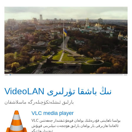
VideoLAN نىڭ باشقا تۈرلىرى
بارلىق ئىشلەتكۈچىلەرگە ماسلاشقان
VLC media player
VLC بولسا ناھايىتى قۇدرەتلىك بولغان قويغۇ،ئىقتىدار جەھەتتىن
ئالغاندا ھازىرقى بار بولغان بارلىق ھۆججەت تىپلىرىنى قويۇش
ئىقتىدارىغا ئىگە.