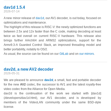
dav1d 1.5.4
2026-07-14
A new minor release of
dav1d
, our AV1 decoder, is out today, focused on
optimizations and maintenance.
The highlight of this release is RISC-V: the newly optimized functions are
between 2.5x and 12x faster than the C code, making decoding at least
twice as fast overall on current RISC-V hardware. This release also
brings further AArch64 and ARM32 optimizations, support for the
Armv9.3-A Guarded Control Stack, an improved threading model and
better portability, notably to OS/2.
As usual, the source can be found on our
GitLab
and on
our mirrors
.
dav2d, a new AV2 decoder
2026-05-31
We are pleased to announce
dav2d
, a small, fast and portable decoder
for the new
AV2
codec, the successor to AV1 and the latest royalty-free
video codec from the Alliance for Open Media.
dav2d is the continuation of the work we started with [dav1d]
(/developers/dav1d.html), our AV1 decoder, and is developed by
members of the VideoLAN community under the same BSD-style
license.