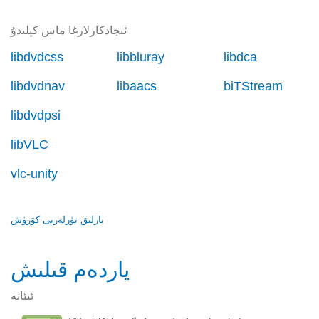
ئىجادكارلارغا ماس كېلىدۇ
libdvdcss
libbluray
libdca
libdvdnav
libaacs
biTStream
libdvdpsi
libVLC
vlc-unity
بارلىق تۈرلەرنى كۆرۈش
ياردەم قىلىش
ئىئانە