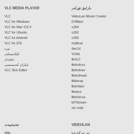
بارلىق تۈرلەر
VLC MEDIA PLAYER
VLC
VideoLan Movie Creator
VLC for Windows
DVBlast
VLC for Mac OS X
x264
VLC for Ubuntu
x262
VLC for Android
x265
VLC for iOS
multicat
dav1d
تېرە
VLMa
كېڭەيتمىلەر
libVLC
ئىقتىدار
libdvdcss
ئېكران كەسمىسى
VLC Skin Editor
libdvdnav
libdvdread
libbluray
libdvbpsi
libaacs
libdvbcsa
biTStream
vlc-unity
VIDEOLAN
جەمئىيەت
تۈر ۋە گۇرۇپپا
Wiki