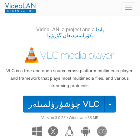
Togg
navig
پايدا
VideoLAN, a project and a
كۆزلىمەيدىغان گۇرۇپپا.
VLC media player
VLC is a free and open source cross-platform multimedia player
and framework that plays most multimedia files, and various
streaming protocols.
VLC
چۈشۈرۈلمىلەر
Version
3.0.23
•
Windows
•
38 MB