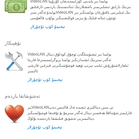
VideoLAN بولسا بىر پايدىنى كۆزلىمەيدىغان گۇرۇپپا
بىزنىڭ بارلىق ئىشلىرىمىز باشقىلارنىڭ ئىئانىسىنىڭ ياردىمى ئارقىلىق
بولىدۇ.ئەگەر سىزVideoLAN نىڭ ئەپلىرىنى ياقتۇرغان بولسىڭىز بىز
ئۈچۈن ئىئانە قىلىڭ.بۇ بىزنى قوللىغىنىڭىز بولۇپ قالغۇسى.
تېخىمۇ كۆپ ئۇچۇرلار
تۆھپىكار
VideoLAN بولسا بىر ئېچىۋېتىلگەن ئوچۇق كودلۇق دېتال
ئەگەر سىزنىڭ ئىقتىدارىڭىز بولسا پروگراممىمىزغا قارىتا
ئىلغارلاشتۇرۇش ئىلىپ بېرىپ تۆھپە قوشۇشىڭىزنى قىزغىن قارشى
ئالىمىز
تېخىمۇ كۆپ ئۇچۇرلار
تەشۋىقاتقا ياردەم
بىزVideoLANنى سىن دېتاللىرى ئىچىدە ئەڭ قالتىس دەپ
قارايمىز.شۇنداقلا ھەقسىز دېتال.ئەگەر سىزمۇ بۇ نۇقتىغا قوشۇلسىڭىز
دېتالىمىزنى تەشۋىق قىلىشقا ياردەمدە بۇلۇڭ.
تېخىمۇ كۆپ ئۇچۇرلار