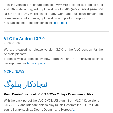
This first version is a feature-complete AVM v15 decoder, supporting 8-bit
and 10-bit decoding, with optimizations for x86 (AVX2), ARM (AArch64
NEON) and RISC-V. This is still early work, and our focus remains on
correctness, conformance, optimization and platform support.
You can find more information in this
blog post
.
VLC for Android 3.7.0
2026-02-25
We are pleased to release version 3.7.0 of the VLC version for the
Android platform.
It comes with a completely new equalizer and an improved settings
backup. See our
Android page
.
MORE NEWS
ئىجادكار بىلوگ
Rémi Denis-Courmont: VLC 3.0.22-rc2 plays Doom music files
With the back-port of the VLC DMXMUS plugin from VLC 4.0, versions
3.0.22-RC2 and later are able to play music files from the 1990's DMX
sound library such as Doom, Doom II and Heretic.
[...]