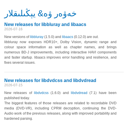
خەۋەر ۋە& يېڭىلىقلار
New releases for libbluray and libaacs
2026-07-16
New versions of
libbluray
(1.5.0)
and
libaacs
(0.12.0)
are out.
libbluray now exposes HDR10+, Dolby Vision, dynamic range and
colour space information as well as chapter names, and brings
numerous BD-J improvements, including interactive HAVI components
and faster startup. libaacs improves error handling and resilience, and
fixes several issues.
New releases for libdvdcss and libdvdread
2026-07-15
New releases of
libdvdcss
(1.6.0)
and
libdvdread
(7.1)
have been
published today.
The biggest features of those releases are related to recordable DVD
media
(DVD-VR)
, including CPRM decryption, continuing the DVD-
Audio work of the previous releases, along with improved portability and
hardened parsing.