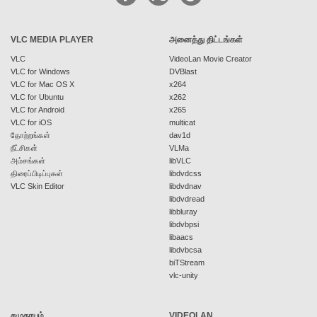
VLC MEDIA PLAYER
அனைத்து திட்டங்கள்
VLC
VideoLan Movie Creator
VLC for Windows
DVBlast
VLC for Mac OS X
x264
VLC for Ubuntu
x262
VLC for Android
x265
VLC for iOS
multicat
தோற்றங்கள்
dav1d
நீட்சிகள்
VLMa
அம்சங்கள்
libVLC
திரைப்பிடிப்புகள்
libdvdcss
VLC Skin Editor
libdvdnav
libdvdread
libbluray
libdvbpsi
libaacs
libdvbcsa
biTStream
vlc-unity
சமுதாயம்
VIDEOLAN