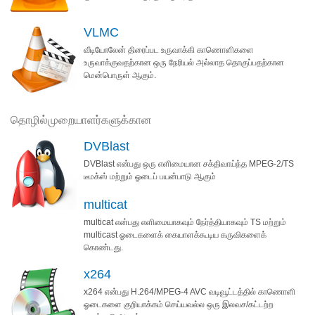
VLMC
வீடியோலேன் திரைப்பட உருவாக்கி காணொளிகளை
உருவாக்குவதற்கான ஒரு நேரியல் அல்லாத தொகுப்பதற்கான
மென்பொருள் ஆகும்.
தொழில்முறையாளர்களுக்கான
DVBlast
DVBlast என்பது ஒரு எளிமையான சக்திவாய்ந்த MPEG-2/TS
டீமக்ஸ் மற்றும் ஓடைப் பயன்பாடு ஆகும்
multicat
multicat என்பது எளிமையாகவும் நேர்த்தியாகவும் TS மற்றும்
multicast ஓடைகளைக் கையாளக்கூடிய கருவிகளைக்
கொண்டது.
x264
x264 என்பது H.264/MPEG-4 AVC வடிவூட்டத்தில் காணொளி
ஓடைகளை குறியாக்கம் செய்யவல்ல ஒரு இலவச/கட்டற்ற