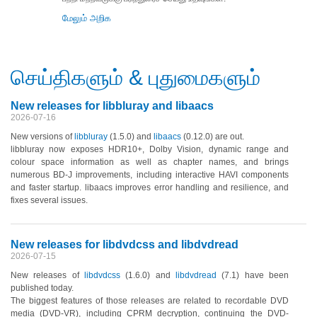
மேலும் அறிக
செய்திகளும் & புதுமைகளும்
New releases for libbluray and libaacs
2026-07-16
New versions of
libbluray
(1.5.0)
and
libaacs
(0.12.0)
are out.
libbluray now exposes HDR10+, Dolby Vision, dynamic range and
colour space information as well as chapter names, and brings
numerous BD-J improvements, including interactive HAVI components
and faster startup. libaacs improves error handling and resilience, and
fixes several issues.
New releases for libdvdcss and libdvdread
2026-07-15
New releases of
libdvdcss
(1.6.0)
and
libdvdread
(7.1)
have been
published today.
The biggest features of those releases are related to recordable DVD
media
(DVD-VR)
, including CPRM decryption, continuing the DVD-