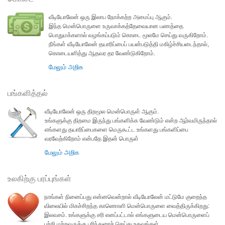
வீடியோலேன் ஒரு இலாப நோக்கற்ற அமைப்பு ஆகும்.
இந்த மென்பொருளை உருவாக்கத்தேவையான பணத்தை
பொதுமக்களால் வழங்கப்படும் கொடை மூலமே செய்து வருகிறோம்.
நீங்கள் வீடியோலேன் தயாரிப்பைப் பயன்படுத்தி மகிழ்ச்சியடைந்தால்,
கொடையளித்து ஆதவர தர வேண்டுகிறோம்.
மேலும் அறிக
பங்களித்தல்
வீடியோலேன் ஒரு திறமூல மென்பொருள் ஆகும்.
உங்களுக்கு திறமை இருந்து பங்களிக்க வேண்டும் என்ற ஆர்வமிருந்தால்
எங்களது தயாரிப்பைகளை மெருகூட்ட உங்களது பங்களிப்பை
வரவேற்கிறோம் என்பதே இதன் பொருள்
மேலும் அறிக
உலகிற்கு பரப்புங்கள்
நாங்கள் நினைப்பது என்னவென்றால் வீடியோலேன் மட்டுமே குறைந்த
விலையில் மிகச்சிறந்த காணொளி மென்பொருளை வைத்திருக்கிறது:
இலவசம். உங்களுக்கு சரி எனப்பட்டால் எங்களுடைய மென்பொருளைப்
பற்றி மற்றவருக்கு பரிந்துரைச் செய்து உதவுங்கள்.