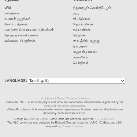
Wiki
நிறுவனமும் செயல்திட்டமும்
மன்றங்கள்
குழு
மடலாடற்-குழுக்கள்
சட்டரீதியான
கேள்வி பதில்கள்
தொடர்புகொள்
பணத்தை கொடையாக அளியுங்கள்
கூட்டாளிகள்
நேரத்தை பங்களியுங்கள்
பிரிதிகள்
நன்மையை பெறுங்கள்
மையத்தில் அழுத்து
நிகழ்வுகள்
பாதுகாப்பு மையம்
பங்களிக்க
செய்திகள்
LANGUAGE:
சட்டரீதியான
|
Report Trademark Abuse
VideoLAN, VLC, VLC media player and x264 are trademarks internationally registered by the
VideoLAN non-profit organization.
VideoLAN software is licensed under various open-source licenses: use and distribution are
defined by each software license.
Design by
Made By Argon
. Some icons are licensed under the
CC BY-SA 3.0+
.
The VLC cone icon was designed by Richard Øiestad. Icons for VLMC, DVBlast and x264
designed by
Roman Khramov
.