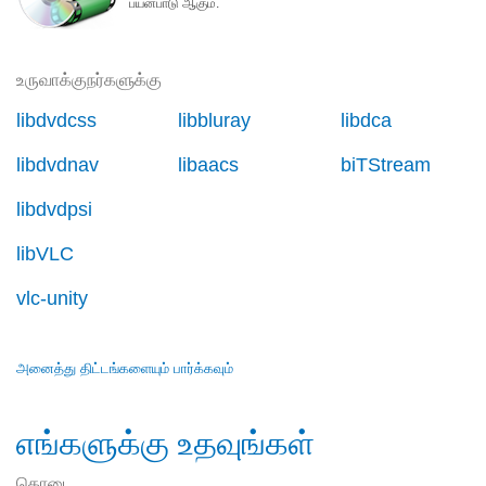
பயன்பாடு ஆகும்.
உருவாக்குநர்களுக்கு
libdvdcss
libbluray
libdca
libdvdnav
libaacs
biTStream
libdvdpsi
libVLC
vlc-unity
அனைத்து திட்டங்களையும் பார்க்கவும்
எங்களுக்கு உதவுங்கள்
கொடை