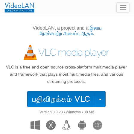
Togg
navig
VideoLAN, a project and a
இலாப
நோக்கமற்ற அமைப்பு ஆகும்.
VLC media player
VLC is a free and open source cross-platform multimedia player
and framework that plays most multimedia files, and various
streaming protocols.
பதிவிறக்கம்
VLC
Version
3.0.23
•
Windows
•
38 MB