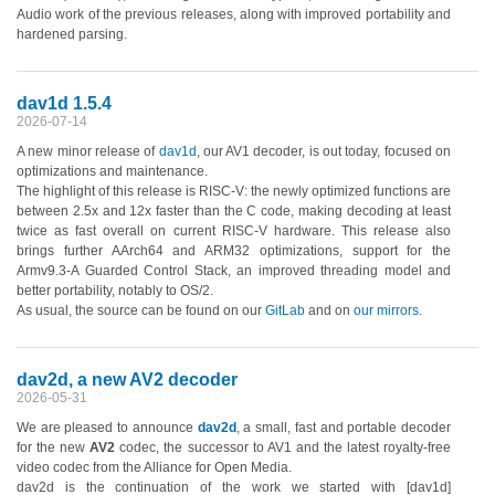
Audio work of the previous releases, along with improved portability and
hardened parsing.
dav1d 1.5.4
2026-07-14
A new minor release of
dav1d
, our AV1 decoder, is out today, focused on
optimizations and maintenance.
The highlight of this release is RISC-V: the newly optimized functions are
between 2.5x and 12x faster than the C code, making decoding at least
twice as fast overall on current RISC-V hardware. This release also
brings further AArch64 and ARM32 optimizations, support for the
Armv9.3-A Guarded Control Stack, an improved threading model and
better portability, notably to OS/2.
As usual, the source can be found on our
GitLab
and on
our mirrors
.
dav2d, a new AV2 decoder
2026-05-31
We are pleased to announce
dav2d
, a small, fast and portable decoder
for the new
AV2
codec, the successor to AV1 and the latest royalty-free
video codec from the Alliance for Open Media.
dav2d is the continuation of the work we started with [dav1d]