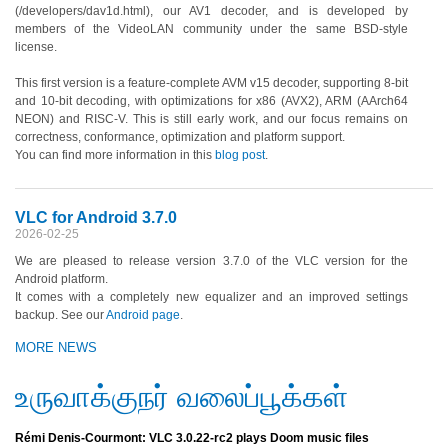
(/developers/dav1d.html), our AV1 decoder, and is developed by
members of the VideoLAN community under the same BSD-style
license.
This first version is a feature-complete AVM v15 decoder, supporting 8-bit
and 10-bit decoding, with optimizations for x86 (AVX2), ARM (AArch64
NEON) and RISC-V. This is still early work, and our focus remains on
correctness, conformance, optimization and platform support.
You can find more information in this
blog post
.
VLC for Android 3.7.0
2026-02-25
We are pleased to release version 3.7.0 of the VLC version for the
Android platform.
It comes with a completely new equalizer and an improved settings
backup. See our
Android page
.
MORE NEWS
உருவாக்குநர் வலைப்பூக்கள்
Rémi Denis-Courmont: VLC 3.0.22-rc2 plays Doom music files