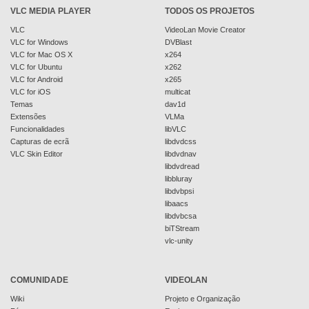
VLC MEDIA PLAYER
TODOS OS PROJETOS
VLC
VideoLan Movie Creator
VLC for Windows
DVBlast
VLC for Mac OS X
x264
VLC for Ubuntu
x262
VLC for Android
x265
VLC for iOS
multicat
Temas
dav1d
Extensões
VLMa
Funcionalidades
libVLC
Capturas de ecrã
libdvdcss
VLC Skin Editor
libdvdnav
libdvdread
libbluray
libdvbpsi
libaacs
libdvbcsa
biTStream
vlc-unity
COMUNIDADE
VIDEOLAN
Wiki
Projeto e Organização