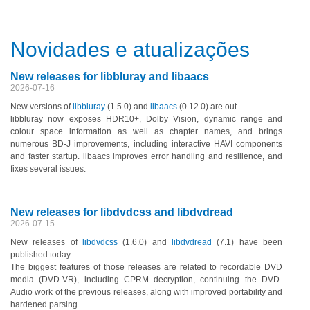
Novidades e atualizações
New releases for libbluray and libaacs
2026-07-16
New versions of
libbluray
(1.5.0)
and
libaacs
(0.12.0)
are out.
libbluray now exposes HDR10+, Dolby Vision, dynamic range and
colour space information as well as chapter names, and brings
numerous BD-J improvements, including interactive HAVI components
and faster startup. libaacs improves error handling and resilience, and
fixes several issues.
New releases for libdvdcss and libdvdread
2026-07-15
New releases of
libdvdcss
(1.6.0)
and
libdvdread
(7.1)
have been
published today.
The biggest features of those releases are related to recordable DVD
media
(DVD-VR)
, including CPRM decryption, continuing the DVD-
Audio work of the previous releases, along with improved portability and
hardened parsing.