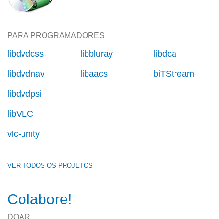
PARA PROGRAMADORES
libdvdcss
libbluray
libdca
libdvdnav
libaacs
biTStream
libdvdpsi
libVLC
vlc-unity
VER TODOS OS PROJETOS
Colabore!
DOAR