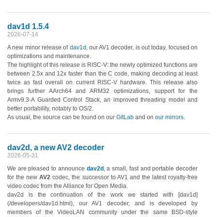
dav1d 1.5.4
2026-07-14
A new minor release of
dav1d
, our AV1 decoder, is out today, focused on
optimizations and maintenance.
The highlight of this release is RISC-V: the newly optimized functions are
between 2.5x and 12x faster than the C code, making decoding at least
twice as fast overall on current RISC-V hardware. This release also
brings further AArch64 and ARM32 optimizations, support for the
Armv9.3-A Guarded Control Stack, an improved threading model and
better portability, notably to OS/2.
As usual, the source can be found on our
GitLab
and on
our mirrors
.
dav2d, a new AV2 decoder
2026-05-31
We are pleased to announce
dav2d
, a small, fast and portable decoder
for the new
AV2
codec, the successor to AV1 and the latest royalty-free
video codec from the Alliance for Open Media.
dav2d is the continuation of the work we started with [dav1d]
(/developers/dav1d.html), our AV1 decoder, and is developed by
members of the VideoLAN community under the same BSD-style