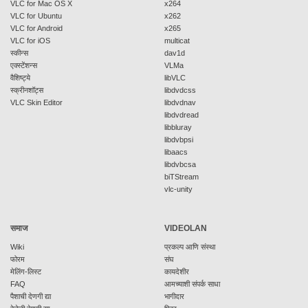
VLC for Mac OS X
x264
VLC for Ubuntu
x262
VLC for Android
x265
VLC for iOS
multicat
स्कीन्स
dav1d
एक्स्टेंशन्स
VLMa
वैशिष्ट्ये
libVLC
स्क्रीनशॉट्स
libdvdcss
VLC Skin Editor
libdvdnav
libdvdread
libbluray
libdvbpsi
libaacs
libdvbcsa
biTStream
vlc-unity
समाज
VIDEOLAN
Wiki
प्रकल्प आणि संस्था
फोरम
संघ
मेलिंग-लिस्ट
कायदेशीर
FAQ
आमच्याशी संपर्क साधा
पैशाची देणगी द्या
भागीदार