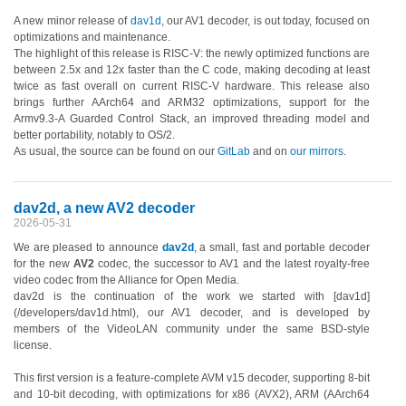
A new minor release of
dav1d
, our AV1 decoder, is out today, focused on
optimizations and maintenance.
The highlight of this release is RISC-V: the newly optimized functions are
between 2.5x and 12x faster than the C code, making decoding at least
twice as fast overall on current RISC-V hardware. This release also
brings further AArch64 and ARM32 optimizations, support for the
Armv9.3-A Guarded Control Stack, an improved threading model and
better portability, notably to OS/2.
As usual, the source can be found on our
GitLab
and on
our mirrors
.
dav2d, a new AV2 decoder
2026-05-31
We are pleased to announce
dav2d
, a small, fast and portable decoder
for the new
AV2
codec, the successor to AV1 and the latest royalty-free
video codec from the Alliance for Open Media.
dav2d is the continuation of the work we started with [dav1d]
(/developers/dav1d.html), our AV1 decoder, and is developed by
members of the VideoLAN community under the same BSD-style
license.
This first version is a feature-complete AVM v15 decoder, supporting 8-bit
and 10-bit decoding, with optimizations for x86 (AVX2), ARM (AArch64