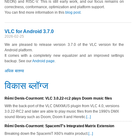
NEON) and RISC-V. This is still early work, and our focus remains on
correctness, conformance, optimization and platform support.
You can find more information in this
blog post
.
VLC for Android 3.7.0
2026-02-25
We are pleased to release version 3.7.0 of the VLC version for the
Android platform.
It comes with a completely new equalizer and an improved settings
backup. See our
Android page
.
अधिक बातम्या
विकास ब्लॉग्ज
Rémi Denis-Courmont: VLC 3.0.22-rc2 plays Doom music files
With the back-port of the VLC DMXMUS plugin from VLC 4.0, versions
3.0.22-RC2 and later are able to play music files from the 1990's DMX
sound library such as Doom, Doom II and Heretic.
[...]
Rémi Denis-Courmont: SpacemiT's Integrated Matrix Extension
Breaking down the SpacemiT X60's matrix product.
[...]