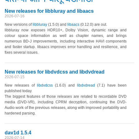
New releases for libbluray and libaacs
2026-07-16
New versions of
libbluray
(1.5.0)
and
libaacs
(0.12.0)
are out.
libbluray now exposes HDR10+, Dolby Vision, dynamic range and
colour space information as well as chapter names, and brings
numerous BD-J improvements, including interactive HAVI components
and faster startup. libaacs improves error handling and resilience, and
fixes several issues.
New releases for libdvdcss and libdvdread
2026-07-15
New releases of
libdvdcss
(1.6.0)
and
libdvdread
(7.1)
have been
published today.
The biggest features of those releases are related to recordable DVD
media
(DVD-VR)
, including CPRM decryption, continuing the DVD-
Audio work of the previous releases, along with improved portability and
hardened parsing.
dav1d 1.5.4
2026-07-14