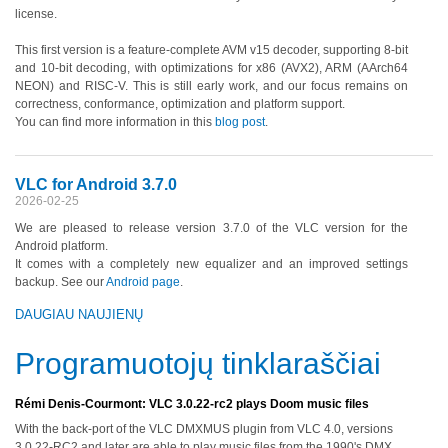
license.
This first version is a feature-complete AVM v15 decoder, supporting 8-bit
and 10-bit decoding, with optimizations for x86 (AVX2), ARM (AArch64
NEON) and RISC-V. This is still early work, and our focus remains on
correctness, conformance, optimization and platform support.
You can find more information in this
blog post
.
VLC for Android 3.7.0
2026-02-25
We are pleased to release version 3.7.0 of the VLC version for the
Android platform.
It comes with a completely new equalizer and an improved settings
backup. See our
Android page
.
DAUGIAU NAUJIENŲ
Programuotojų tinklaraščiai
Rémi Denis-Courmont: VLC 3.0.22-rc2 plays Doom music files
With the back-port of the VLC DMXMUS plugin from VLC 4.0, versions
3.0.22-RC2 and later are able to play music files from the 1990's DMX