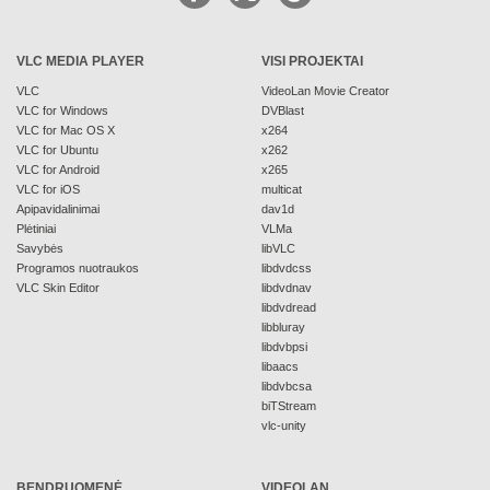
VLC MEDIA PLAYER
VISI PROJEKTAI
VLC
VideoLan Movie Creator
VLC for Windows
DVBlast
VLC for Mac OS X
x264
VLC for Ubuntu
x262
VLC for Android
x265
VLC for iOS
multicat
Apipavidalinimai
dav1d
Plėtiniai
VLMa
Savybės
libVLC
Programos nuotraukos
libdvdcss
VLC Skin Editor
libdvdnav
libdvdread
libbluray
libdvbpsi
libaacs
libdvbcsa
biTStream
vlc-unity
BENDRUOMENĖ
VIDEOLAN