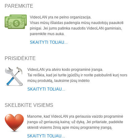
PAREMKITE
VideoLAN yra ne pelno organizacija.
Visas mūsų išlaidas padengia mūsų naudotojų paaukoti
pinigai. Jei jums patinka naudotis VideoLAN gaminiais,
paremkite mus auka.
SKAITYTI TOLIAU...
PRISIDĖKITE
VideoLAN yra atviro kodo programinė įranga.
Tai reiškia, kad jei turite įgūdžių ir norite patobulinti kurį nors
mūsų produktą, lauksime jūsų indėlio
SKAITYTI TOLIAU...
SKELBKITE VISIEMS
Manome, kad VideoLAN yra geriausia vaizdo programinė
įranga už geriausią kainą: už dyką. Jei pritariate, padėkite
skleisti visiems žinią apie mūsų programinę įrangą.
SKAITYTI TOLIAU...