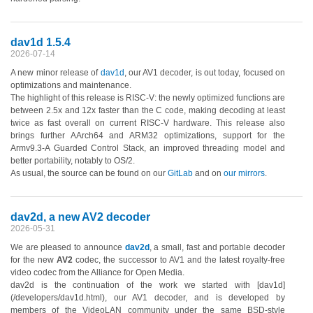
dav1d 1.5.4
2026-07-14
A new minor release of
dav1d
, our AV1 decoder, is out today, focused on
optimizations and maintenance.
The highlight of this release is RISC-V: the newly optimized functions are
between 2.5x and 12x faster than the C code, making decoding at least
twice as fast overall on current RISC-V hardware. This release also
brings further AArch64 and ARM32 optimizations, support for the
Armv9.3-A Guarded Control Stack, an improved threading model and
better portability, notably to OS/2.
As usual, the source can be found on our
GitLab
and on
our mirrors
.
dav2d, a new AV2 decoder
2026-05-31
We are pleased to announce
dav2d
, a small, fast and portable decoder
for the new
AV2
codec, the successor to AV1 and the latest royalty-free
video codec from the Alliance for Open Media.
dav2d is the continuation of the work we started with [dav1d]
(/developers/dav1d.html), our AV1 decoder, and is developed by
members of the VideoLAN community under the same BSD-style