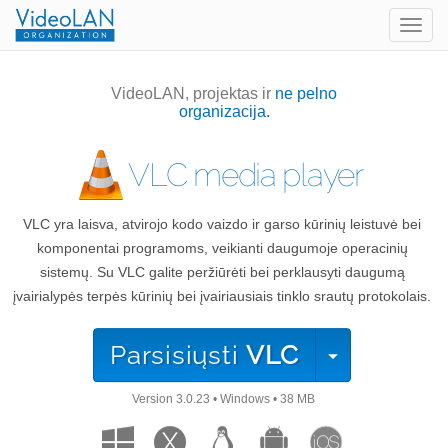
Togg
navig
VideoLAN, projektas ir
ne pelno
organizacija.
VLC media player
VLC yra laisva, atvirojo kodo vaizdo ir garso kūrinių leistuvė bei
komponentai programoms, veikianti daugumoje operacinių
sistemų. Su VLC galite peržiūrėti bei perklausyti daugumą
įvairialypės terpės kūrinių bei įvairiausiais tinklo srautų protokolais.
Parsisiųsti
VLC
Version
3.0.23
•
Windows
•
38 MB