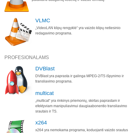
VLMC
„VideoLAN klipų rengyklė“ yra vaizdo klipų netiesinio
redagavimo programa.
PROFESIONALAMS
DVBlast
DVBlast yra paprasta ir galinga MPEG-2/TS išpynimo ir
transliavimo programa.
multicat
„multicat“ yra rinkinys priemonių, skirtas paprastam ir
efektyviam manipuliavimui daugiaabonentio transliavimo
srautais ir TS.
x264
x264 yra nemokama programa, koduojanti vaizdo srautus