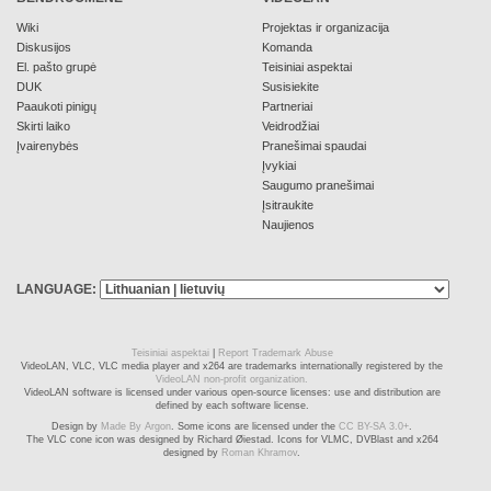
Wiki
Projektas ir organizacija
Diskusijos
Komanda
El. pašto grupė
Teisiniai aspektai
DUK
Susisiekite
Paaukoti pinigų
Partneriai
Skirti laiko
Veidrodžiai
Įvairenybės
Pranešimai spaudai
Įvykiai
Saugumo pranešimai
Įsitraukite
Naujienos
LANGUAGE:
Teisiniai aspektai
|
Report Trademark Abuse
VideoLAN, VLC, VLC media player and x264 are trademarks internationally registered by the
VideoLAN non-profit organization.
VideoLAN software is licensed under various open-source licenses: use and distribution are
defined by each software license.
Design by
Made By Argon
. Some icons are licensed under the
CC BY-SA 3.0+
.
The VLC cone icon was designed by Richard Øiestad. Icons for VLMC, DVBlast and x264
designed by
Roman Khramov
.