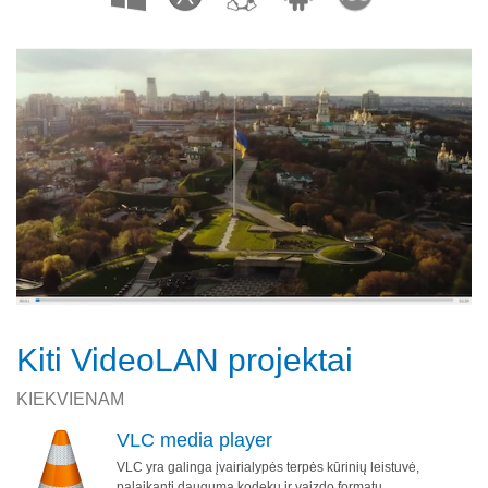
Kiti VideoLAN projektai
KIEKVIENAM
VLC media player
VLC yra galinga įvairialypės terpės kūrinių leistuvė,
palaikanti daugumą kodekų ir vaizdo formatų.