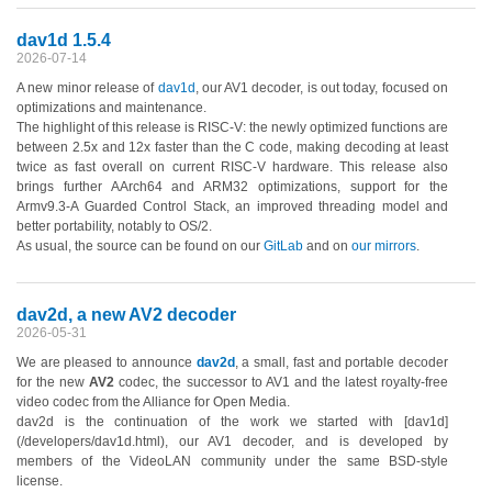
dav1d 1.5.4
2026-07-14
A new minor release of
dav1d
, our AV1 decoder, is out today, focused on
optimizations and maintenance.
The highlight of this release is RISC-V: the newly optimized functions are
between 2.5x and 12x faster than the C code, making decoding at least
twice as fast overall on current RISC-V hardware. This release also
brings further AArch64 and ARM32 optimizations, support for the
Armv9.3-A Guarded Control Stack, an improved threading model and
better portability, notably to OS/2.
As usual, the source can be found on our
GitLab
and on
our mirrors
.
dav2d, a new AV2 decoder
2026-05-31
We are pleased to announce
dav2d
, a small, fast and portable decoder
for the new
AV2
codec, the successor to AV1 and the latest royalty-free
video codec from the Alliance for Open Media.
dav2d is the continuation of the work we started with [dav1d]
(/developers/dav1d.html), our AV1 decoder, and is developed by
members of the VideoLAN community under the same BSD-style
license.