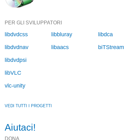
PER GLI SVILUPPATORI
libdvdcss
libbluray
libdca
libdvdnav
libaacs
biTStream
libdvdpsi
libVLC
vlc-unity
VEDI TUTTI I PROGETTI
Aiutaci!
DONA