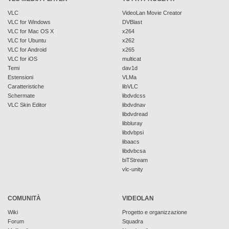
VLC
VideoLan Movie Creator
VLC for Windows
DVBlast
VLC for Mac OS X
x264
VLC for Ubuntu
x262
VLC for Android
x265
VLC for iOS
multicat
Temi
dav1d
Estensioni
VLMa
Caratteristiche
libVLC
Schermate
libdvdcss
VLC Skin Editor
libdvdnav
libdvdread
libbluray
libdvbpsi
libaacs
libdvbcsa
biTStream
vlc-unity
COMUNITÀ
VIDEOLAN
Wiki
Progetto e organizzazione
Forum
Squadra