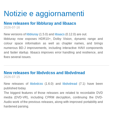
Notizie e aggiornamenti
New releases for libbluray and libaacs
2026-07-16
New versions of
libbluray
(1.5.0)
and
libaacs
(0.12.0)
are out.
libbluray now exposes HDR10+, Dolby Vision, dynamic range and
colour space information as well as chapter names, and brings
numerous BD-J improvements, including interactive HAVI components
and faster startup. libaacs improves error handling and resilience, and
fixes several issues.
New releases for libdvdcss and libdvdread
2026-07-15
New releases of
libdvdcss
(1.6.0)
and
libdvdread
(7.1)
have been
published today.
The biggest features of those releases are related to recordable DVD
media
(DVD-VR)
, including CPRM decryption, continuing the DVD-
Audio work of the previous releases, along with improved portability and
hardened parsing.