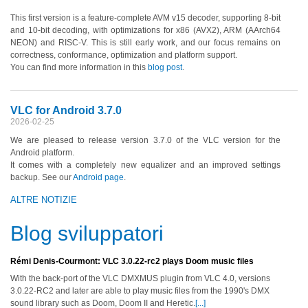
This first version is a feature-complete AVM v15 decoder, supporting 8-bit
and 10-bit decoding, with optimizations for x86 (AVX2), ARM (AArch64
NEON) and RISC-V. This is still early work, and our focus remains on
correctness, conformance, optimization and platform support.
You can find more information in this
blog post
.
VLC for Android 3.7.0
2026-02-25
We are pleased to release version 3.7.0 of the VLC version for the
Android platform.
It comes with a completely new equalizer and an improved settings
backup. See our
Android page
.
ALTRE NOTIZIE
Blog sviluppatori
Rémi Denis-Courmont: VLC 3.0.22-rc2 plays Doom music files
With the back-port of the VLC DMXMUS plugin from VLC 4.0, versions
3.0.22-RC2 and later are able to play music files from the 1990's DMX
sound library such as Doom, Doom II and Heretic.
[...]