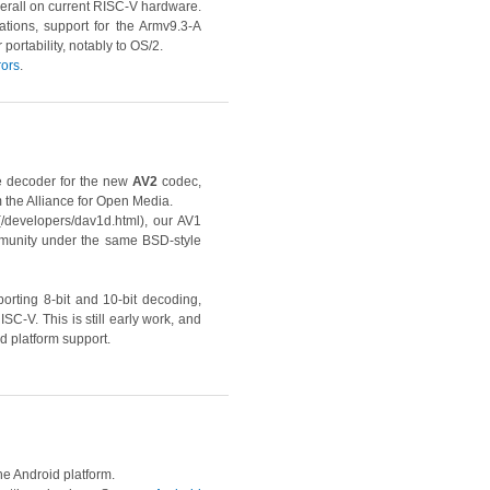
overall on current RISC-V hardware.
tions, support for the Armv9.3-A
ortability, notably to OS/2.
rors
.
le decoder for the new
AV2
codec,
m the Alliance for Open Media.
(/developers/dav1d.html), our AV1
munity under the same BSD-style
orting 8-bit and 10-bit decoding,
-V. This is still early work, and
d platform support.
he Android platform.