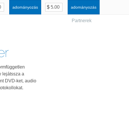
adományozás
adományozás
Partnerek
er
ormfüggetlen
 lejátssza a
int DVD-ket, audio
otokollokat.