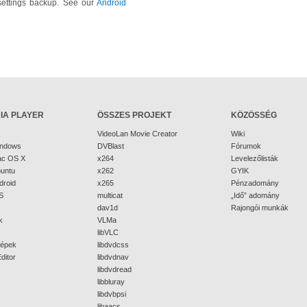
settings backup. See our
Android
IA PLAYER
ÖSSZES PROJEKT
KÖZÖSSÉG
VideoLan Movie Creator
Wiki
indows
DVBlast
Fórumok
ac OS X
x264
Levelezőlisták
buntu
x262
GYIK
droid
x265
Pénzadomány
S
multicat
„Idő” adomány
dav1d
Rajongói munkák
k
VLMa
libVLC
épek
libdvdcss
ditor
libdvdnav
libdvdread
libbluray
libdvbpsi
libaacs