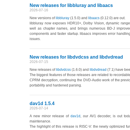
New releases for libbluray and libaacs
2026-07-16
New versions of
libbluray
(1.5.0)
and
libaacs
(0.12.0)
are out.
libbluray now exposes HDR10+, Dolby Vision, dynamic range 
well as chapter names, and brings numerous BD-J improveme
components and faster startup. libaacs improves error handling
issues.
New releases for libdvdcss and libdvdread
2026-07-15
New releases of
libdvdcss
(1.6.0)
and
libdvdread
(7.1)
have been
The biggest features of those releases are related to recorda
CPRM decryption, continuing the DVD-Audio work of the previo
portability and hardened parsing.
dav1d 1.5.4
2026-07-14
A new minor release of
dav1d
, our AV1 decoder, is out tod
maintenance.
The highlight of this release is RISC-V: the newly optimized f