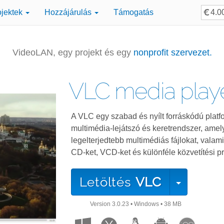
ojektek
Hozzájárulás
Támogatás
VideoLAN, egy projekt és egy
nonprofit szervezet.
VLC media play
A VLC egy szabad és nyílt forráskódú platf
multimédia-lejátszó és keretrendszer, amely
legelterjedtebb multimédiás fájlokat, valam
CD-ket, VCD-ket és különféle közvetítési pr
Letöltés
VLC
Version
3.0.23
•
Windows
•
38 MB