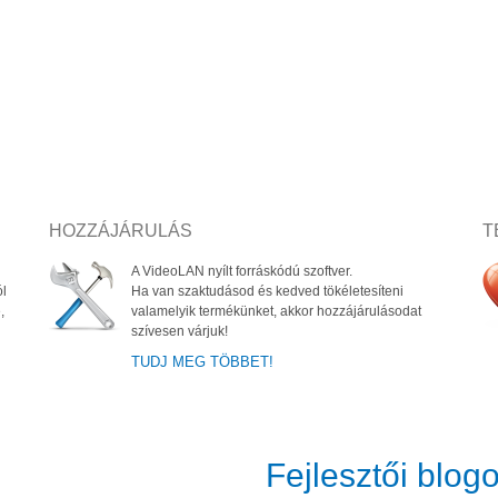
HOZZÁJÁRULÁS
T
A VideoLAN nyílt forráskódú szoftver.
ól
Ha van szaktudásod és kedved tökéletesíteni
,
valamelyik termékünket, akkor hozzájárulásodat
szívesen várjuk!
TUDJ MEG TÖBBET!
Fejlesztői blog