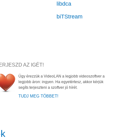
libdca
biTStream
ERJESZD AZ IGÉT!
Úgy érezzük a VideoLAN a legjobb videoszoftver a
legjobb áron: ingyen. Ha egyetértesz, akkor kérjük
segíts terjeszteni a szoftver jó hírét.
TUDJ MEG TÖBBET!
ok