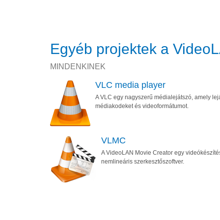
Egyéb projektek a VideoL
MINDENKINEK
VLC media player
A VLC egy nagyszerű médialejátszó, amely lej
médiakodeket és videoformátumot.
VLMC
A VideoLAN Movie Creator egy videókészíté
nemlineáris szerkesztőszoftver.