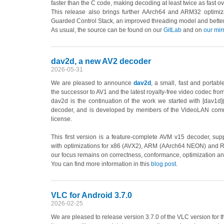
faster than the C code, making decoding at least twice as fast 
This release also brings further AArch64 and ARM32 optimiza
Guarded Control Stack, an improved threading model and better p
As usual, the source can be found on our
GitLab
and on
our mir
dav2d, a new AV2 decoder
2026-05-31
We are pleased to announce
dav2d
, a small, fast and portab
the successor to AV1 and the latest royalty-free video codec fro
dav2d is the continuation of the work we started with [dav1d]
decoder, and is developed by members of the VideoLAN com
license.
This first version is a feature-complete AVM v15 decoder, supp
with optimizations for x86 (AVX2), ARM (AArch64 NEON) and RISC
our focus remains on correctness, conformance, optimization an
You can find more information in this
blog post
.
VLC for Android 3.7.0
2026-02-25
We are pleased to release version 3.7.0 of the VLC version for t