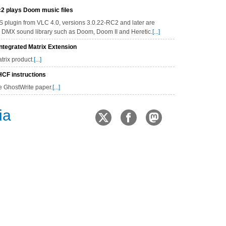
2 plays Doom music files
 plugin from VLC 4.0, versions 3.0.22-RC2 and later are
's DMX sound library such as Doom, Doom II and Heretic.
[...]
tegrated Matrix Extension
rix product.
[...]
CF instructions
e GhostWrite paper.
[...]
ia