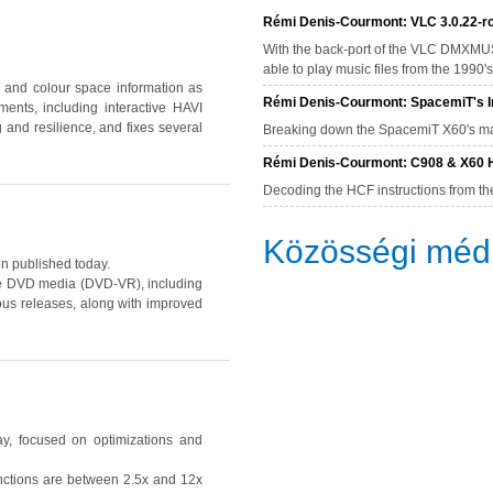
Rémi Denis-Courmont: VLC 3.0.22-rc
With the back-port of the VLC DMXMUS
able to play music files from the 1990
and colour space information as
Rémi Denis-Courmont: SpacemiT's In
nts, including interactive HAVI
 and resilience, and fixes several
Breaking down the SpacemiT X60's mat
Rémi Denis-Courmont: C908 & X60 H
Decoding the HCF instructions from th
Közösségi méd
 published today.
ble DVD media
(DVD-VR)
, including
us releases, along with improved
ay, focused on optimizations and
unctions are between 2.5x and 12x