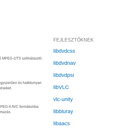
FEJLESZTŐKNEK
libdvdcss
ű MPEG-2/TS szétválasztó-
libdvdnav
libdvdpsi
 egyszerűen és hatékonyan
libVLC
téseket.
vlc-unity
/MPEG-4 AVC formátumba
libbluray
lmazás.
libaacs