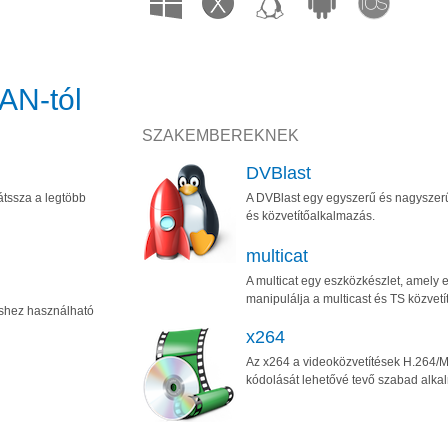
AN-tól
SZAKEMBEREKNEK
DVBlast
átssza a legtöbb
A DVBlast egy egyszerű és nagyszer
és közvetítőalkalmazás.
multicat
A multicat egy eszközkészlet, amely
manipulálja a multicast és TS közvetí
shez használható
x264
Az x264 a videoközvetítések H.264
kódolását lehetővé tevő szabad alka