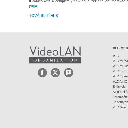
It comes with a completely new equalizer and an improved 
page
.
TOVÁBBI HÍREK
VLC MED
VLC
VLC for W
VLC for M
VLC for U
VLC for An
VLC for iO
Sminkek
Kiegészítő
Jellemzők
Képernyők
VLC Skin E