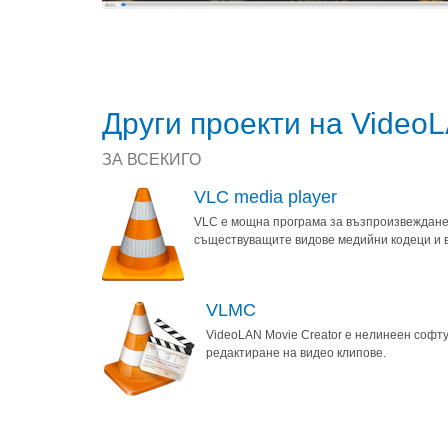
Други проекти на Video
ЗА ВСЕКИГО
VLC media player
VLC е мощна програма за възпроизвеждане
съществуващите видове медийни кодеци и 
VLMC
VideoLAN Movie Creator е нелинеен софту
редактиране на видео клипове.