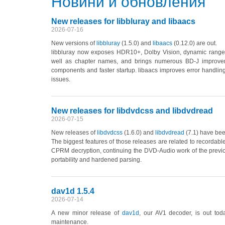
Новини и обновления
New releases for libbluray and libaacs
2026-07-16
New versions of
libbluray
(1.5.0)
and
libaacs
(0.12.0)
are out.
libbluray now exposes HDR10+, Dolby Vision, dynamic range 
well as chapter names, and brings numerous BD-J improveme
components and faster startup. libaacs improves error handling
issues.
New releases for libdvdcss and libdvdread
2026-07-15
New releases of
libdvdcss
(1.6.0)
and
libdvdread
(7.1)
have been
The biggest features of those releases are related to recorda
CPRM decryption, continuing the DVD-Audio work of the previo
portability and hardened parsing.
dav1d 1.5.4
2026-07-14
A new minor release of
dav1d
, our AV1 decoder, is out tod
maintenance.