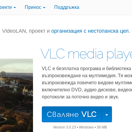
оекти
Принос
Поддръжка
VideoLAN, проект и
организация с нестопанска цел.
VLC media play
VLC е безплатна програма и библиотека 
възпроизвеждане на мултимедия. Тя мо
възпроизвежда повечето видове мултим
включително DVD, аудио дискове, видео
протоколи за поточно видео и звук.
Сваляне
VLC
Version
3.0.23
•
Windows
•
38 MB