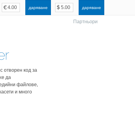
даряване
даряване
Партньори
er
с отворен код за
же да
едийни файлове,
касети и много