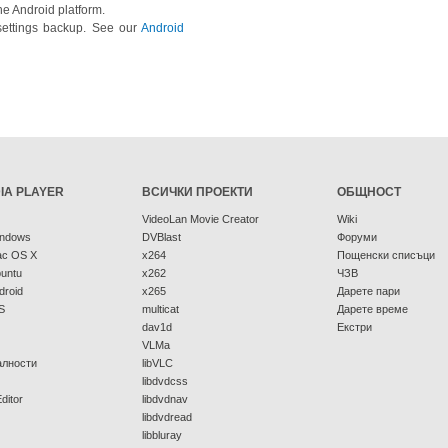
he Android platform.
settings backup. See our
Android
IA PLAYER
ВСИЧКИ ПРОЕКТИ
ОБЩНОСТ
VideoLan Movie Creator
Wiki
indows
DVBlast
Форуми
ac OS X
x264
Пощенски списъци
buntu
x262
ЧЗВ
droid
x265
Дарете пари
S
multicat
Дарете време
dav1d
Екстри
VLMa
алности
libVLC
libdvdcss
ditor
libdvdnav
libdvdread
libbluray