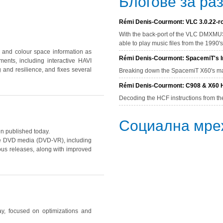
Блогове за ра
Rémi Denis-Courmont: VLC 3.0.22-rc
With the back-port of the VLC DMXMUS
able to play music files from the 1990
and colour space information as
Rémi Denis-Courmont: SpacemiT's In
nts, including interactive HAVI
 and resilience, and fixes several
Breaking down the SpacemiT X60's mat
Rémi Denis-Courmont: C908 & X60 H
Decoding the HCF instructions from th
Социална мре
 published today.
ble DVD media
(DVD-VR)
, including
us releases, along with improved
ay, focused on optimizations and