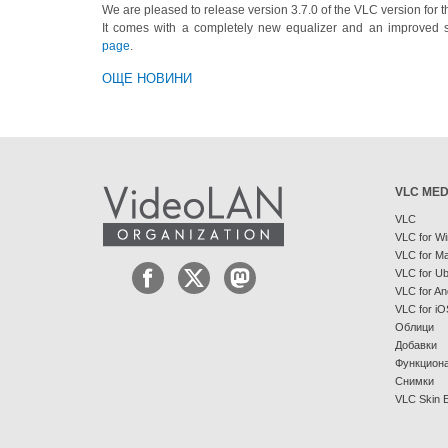
We are pleased to release version 3.7.0 of the VLC version for t
It comes with a completely new equalizer and an improved 
page
.
ОЩЕ НОВИНИ
VLC MED
VLC
VLC for W
VLC for M
VLC for U
VLC for An
VLC for iO
Облици
Добавки
Функцион
Снимки
VLC Skin E