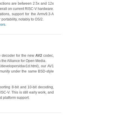
unctions are between 2.5x and 12x
overall on current RISC-V hardware.
tions, support for the Armv9.3-A
ortability, notably to OS/2.
rors
.
le decoder for the new
AV2
codec,
m the Alliance for Open Media.
(/developers/dav1d.html), our AV1
munity under the same BSD-style
orting 8-bit and 10-bit decoding,
-V. This is still early work, and
d platform support.