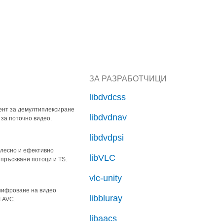
ЗА РАЗРАБОТЧИЦИ
libdvdcss
ент за демултиплексиране
libdvdnav
 за поточно видео.
libdvdpsi
а лесно и ефективно
libVLC
пръсквани потоци и TS.
vlc-unity
шифроване на видео
libbluray
 AVC.
libaacs