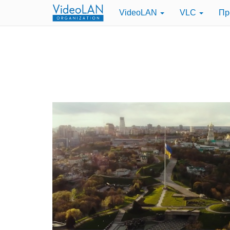
VideoLAN
VLC
Пр