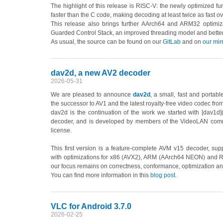
The highlight of this release is RISC-V: the newly optimized f
faster than the C code, making decoding at least twice as fast 
This release also brings further AArch64 and ARM32 optimiza
Guarded Control Stack, an improved threading model and better p
As usual, the source can be found on our
GitLab
and on
our mir
dav2d, a new AV2 decoder
2026-05-31
We are pleased to announce
dav2d
, a small, fast and portab
the successor to AV1 and the latest royalty-free video codec fro
dav2d is the continuation of the work we started with [dav1d]
decoder, and is developed by members of the VideoLAN com
license.
This first version is a feature-complete AVM v15 decoder, supp
with optimizations for x86 (AVX2), ARM (AArch64 NEON) and RISC
our focus remains on correctness, conformance, optimization an
You can find more information in this
blog post
.
VLC for Android 3.7.0
2026-02-25