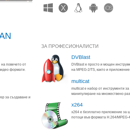
LAN
ЗА ПРОФЕСИОНАЛИСТИ
DVBlast
 на повечето от
DVBlast е просто и мощен инструм
видео формати.
на MPEG-2/TS, както и приложение
multicat
multicat е набор от инструменти з
манипулиране на множествено раз
ер за създаване и
x264
x264 е безплатно приложение за 
потоци във формата H.264/MPEG-4